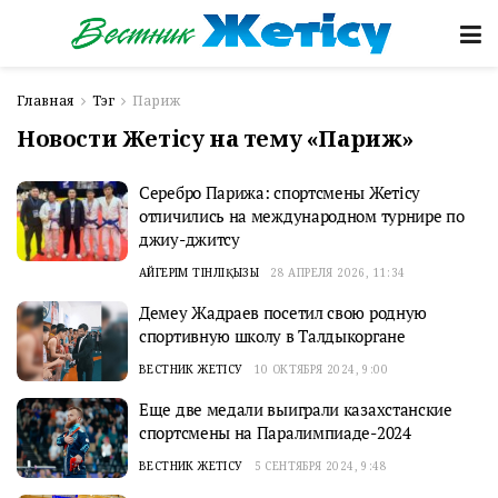
Главная
Тэг
Париж
Новости Жетісу на тему «Париж»
Серебро Парижа: спортсмены Жетісу
отличились на международном турнире по
джиу-джитсу
АЙГЕРІМ ТІНӘЛІҚЫЗЫ
28 АПРЕЛЯ 2026, 11:34
Демеу Жадраев посетил свою родную
спортивную школу в Талдыкоргане
ВЕСТНИК ЖЕТІСУ
10 ОКТЯБРЯ 2024, 9:00
Еще две медали выиграли казахстанские
спортсмены на Паралимпиаде-2024
ВЕСТНИК ЖЕТІСУ
5 СЕНТЯБРЯ 2024, 9:48