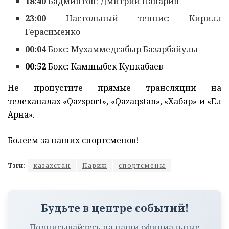
18:40
Бадминтон: Дмитрий Панарин
23:00
Настольный теннис: Кирилл
Герасименко
00:04
Бокс: Мухаммедсабыр Базарбайулы
00:52
Бокс: Камшыбек Кункабаев
Не пропустите прямые трансляции на
телеканалах «Qazsport», «Qazaqstan», «Хабар» и «Ел
Арна».
Болеем за наших спортсменов!
Тэги:
казахстан
Париж
спортсмены
Будьте в центре событий!
Подписывайтесь на наши официальные