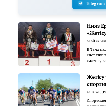
Telegram
Нияз Е
«Жетісу
АБАЙ СУРАК
В Талдык
спортивных
«Жетісу Ба
Жетісу
спорти
АЛЕКСАНДР
Спортсмен