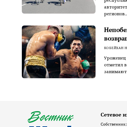
республи
авторитет
регионов..
Непобе
возвра
КОБЕЙХАН Н
Уроженец 
отметил в
занимают 
Сетевое и
Собственник: