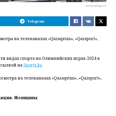
metaratings.ru.
Telegram
отра на телеканалах «Qazaqstan», «Qazsport»,
яти видах спорта на Олимпийских играх-2024 в
 ссылкой на
Sports.kz
.
смотра на телеканалах «Qazaqstan», «Qazsport»,
икация. Женщины