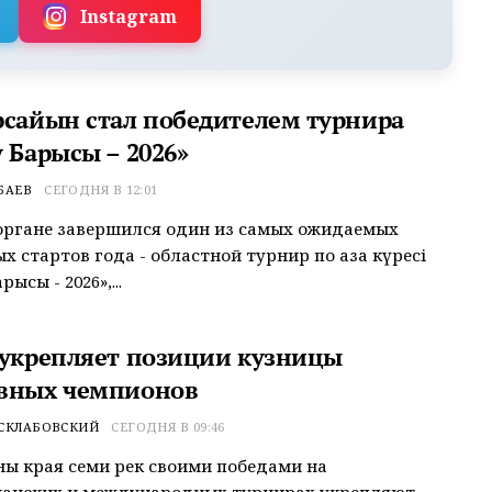
Instagram
рсайын стал победителем турнира
 Барысы – 2026»
БАЕВ
СЕГОДНЯ В 12:01
органе завершился один из самых ожидаемых
 стартов года - областной турнир по қазақ күресі
рысы - 2026»,...
 укрепляет позиции кузницы
вных чемпионов
 СКЛАБОВСКИЙ
СЕГОДНЯ В 09:46
ы края семи рек своими победами на