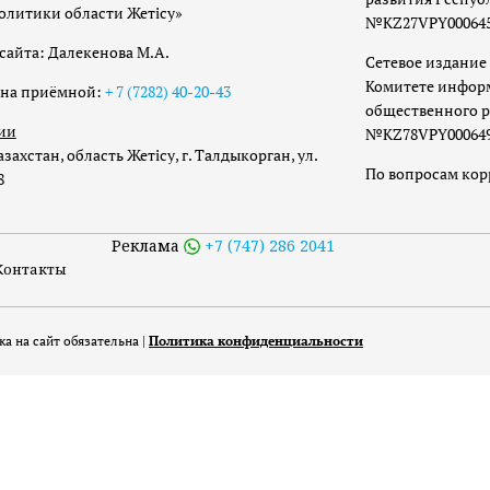
олитики области Жетісу»
№KZ27VPY00064533
сайта: Далекенова М.А.
Сетевое издание 
Комитете инфор
она приёмной:
+ 7 (7282) 40-20-43
общественного р
ии
№KZ78VPY00064973
захстан, область Жетісу, г. Талдыкорган, ул.
По вопросам ко
8
Реклама
+7 (747) 286 2041
Контакты
а на сайт обязательна |
Политика конфиденциальности