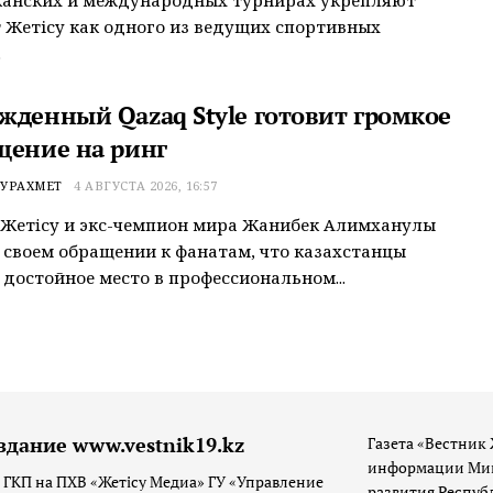
канских и международных турнирах укрепляют
 Жетісу как одного из ведущих спортивных
.
жденный Qazaq Style готовит громкое
щение на ринг
УРАХМЕТ
4 АВГУСТА 2026, 16:57
Жетiсу и экс-чемпион мира Жанибек Алимханулы
 своем обращении к фанатам, что казахстанцы
достойное место в профессиональном...
здание www.vestnik19.kz
Газета «Вестник 
информации Мин
 ГКП на ПХВ «Жетісу Медиа» ГУ «Управление
развития Респуб