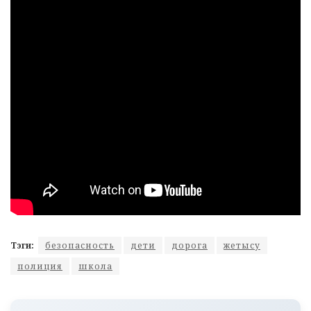
Тэги:
безопасность
дети
дорога
жетысу
полиция
школа