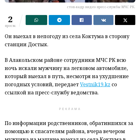
стоп-кадр видео пресс-службы МЧС РК.
2
просм.
Он выехал в непогоду из села Коктума в сторону
станции Достык.
В Алакольском районе сотрудники МЧС
РК всю
ночь искали мужчину на легковом автомобиле,
который выехал в путь, несмотря на ухудшение
погодных условий, передает
Vestnik19.kz
со
ссылкой на пресс-службу ведомства.
РЕКЛАМА
По информации родственников, обратившихся за
помощью к спасателям района, в
чера вечером
мужчина на машине выехал из села Коктума в