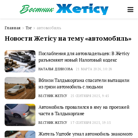
Главная
Тэг
автомобиль
Новости Жетісу на тему «автомобиль»
Послабления для автовладельцев: В Жетiсу
разъясняют новый Налоговый кодекс
НАТАЛЬЯ ДЕНИСОВА
21 МАРТА 2026, 10:28
Вблизи Талдыкоргана спасатели вытащили
из грязи автомобиль с людьми
ВЕСТНИК ЖЕТІСУ
25 СЕНТЯБРЯ 2025, 9:45
Автомобиль провалился в яму на проезжей
части в Талдыкоргане
ВЕСТНИК ЖЕТІСУ
17 СЕНТЯБРЯ 2025, 19:15
Житель Уштобе угнал автомобиль знакомого