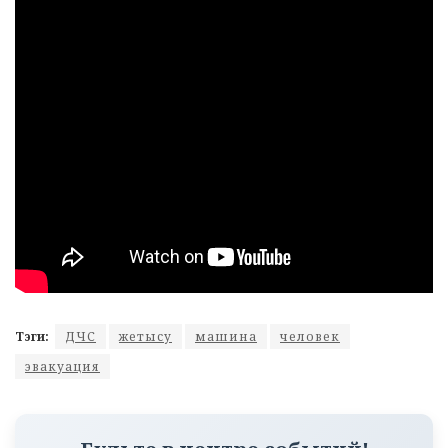
Тэги:
ДЧС
жетысу
машина
человек
эвакуация