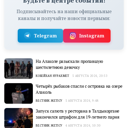
Будьте в центре событий!
Подписывайтесь на наши официальные
каналы и получайте новости первыми:
Telegram
Instagram
На Алаколе разыскали пропавшую
шестилетнюю девочку
КОБЕЙХАН НУРАХМЕТ
5 АВГУСТА 2026, 20:53
Четырёх рыбаков спасли с островка на озере
Алаколь
ВЕСТНИК ЖЕТІСУ
5 АВГУСТА 2026, 9:48
Запуск салюта у ресторана в Талдыкоргане
закончился штрафом для 19-летнего парня
ВЕСТНИК ЖЕТІСУ
4 АВГУСТА 2026, 10:30