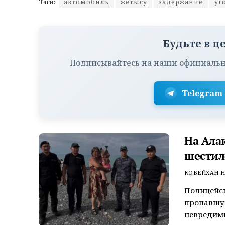
Тэги:
автомобиль
жетысу
задержание
уг
Будьте в ц
Подписывайтесь на наши официальн
Telegram
На Ала
шестил
КОБЕЙХАН Н
Полицейск
пропавшую
невредим