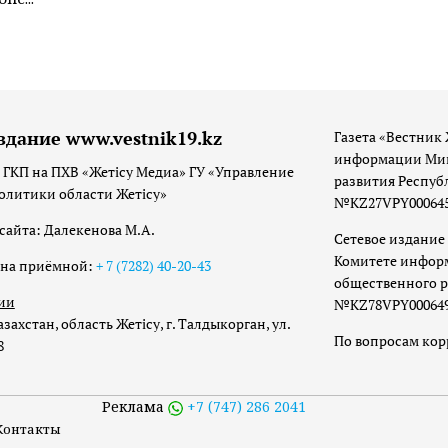
здание www.vestnik19.kz
Газета «Вестник 
информации Мин
 ГКП на ПХВ «Жетісу Медиа» ГУ «Управление
развития Респуб
олитики области Жетісу»
№KZ27VPY00064533
сайта: Далекенова М.А.
Сетевое издание 
Комитете инфор
она приёмной:
+ 7 (7282) 40-20-43
общественного р
ии
№KZ78VPY00064973
захстан, область Жетісу, г. Талдыкорган, ул.
По вопросам ко
8
Реклама
+7 (747) 286 2041
Контакты