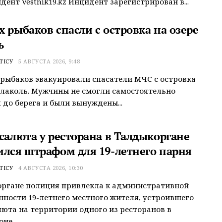
дент Vestnik19.kz Инцидент зарегистрирован в...
 рыбаков спасли с островка на озере
ь
ТІСУ
5 АВГУСТА 2026, 9:48
рыбаков эвакуировали спасатели МЧС с островка
Алаколь. Мужчины не смогли самостоятельно
 до берега и были вынуждены...
 салюта у ресторана в Талдыкоргане
ился штрафом для 19-летнего парня
ТІСУ
4 АВГУСТА 2026, 10:30
органе полиция привлекла к административной
нности 19-летнего местного жителя, устроившего
люта на территории одного из ресторанов в
не...