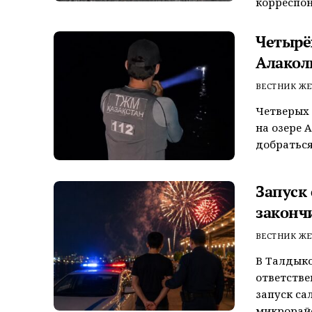
корреспон
Четырёх
Алакол
ВЕСТНИК ЖЕ
Четверых 
на озере 
добраться
Запуск
законч
ВЕСТНИК ЖЕ
В Талдык
ответстве
запуск са
микрорайо