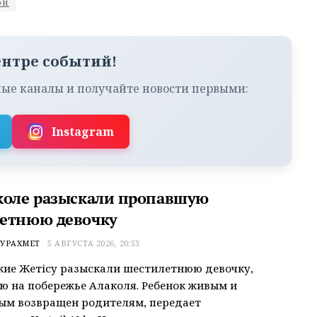
он
ентре событий!
ые каналы и получайте новости первыми:
Instagram
коле разыскали пропавшую
етнюю девочку
УРАХМЕТ
5 АВГУСТА 2026, 20:53
ие Жетісу разыскали шестилетнюю девочку,
 на побережье Алаколя. Ребенок живым и
ым возвращен родителям, передает