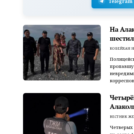
Telegram
На Ала
шестил
КОБЕЙХАН Н
Полицейск
пропавшую
невредим
корреспон
Четырёх
Алакол
ВЕСТНИК ЖЕ
Четверых 