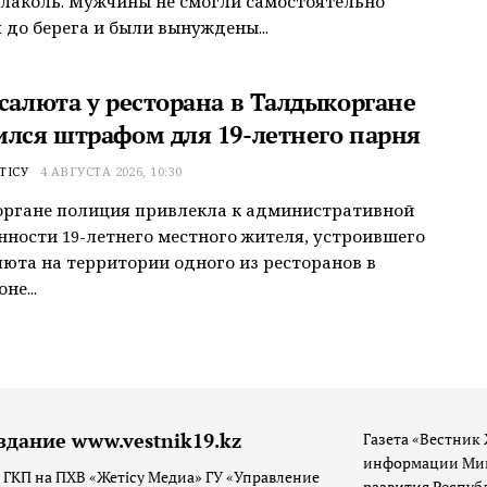
Алаколь. Мужчины не смогли самостоятельно
 до берега и были вынуждены...
 салюта у ресторана в Талдыкоргане
ился штрафом для 19-летнего парня
ТІСУ
4 АВГУСТА 2026, 10:30
органе полиция привлекла к административной
нности 19-летнего местного жителя, устроившего
люта на территории одного из ресторанов в
не...
здание www.vestnik19.kz
Газета «Вестник 
информации Мин
 ГКП на ПХВ «Жетісу Медиа» ГУ «Управление
развития Респуб