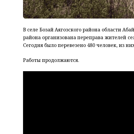
В селе Бозай Аягозского района области Аба
района организована переправа жителей сел
Сегодня было перевезено 480 человек, из ни
Работы продолжаются.