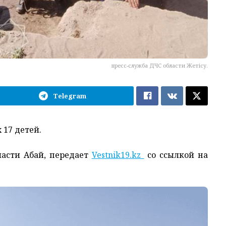
пресс-служба ДЧС области Жетісу.
Telegram
 17 детей.
ласти Абай, передает
Vestnik19.kz
со ссылкой на