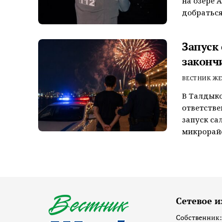
на озере 
добраться
Запуск
законч
ВЕСТНИК ЖЕ
В Талдык
ответстве
запуск са
микрорайо
Сетевое и
Собственник: