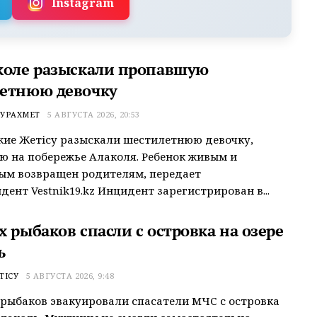
Instagram
коле разыскали пропавшую
етнюю девочку
УРАХМЕТ
5 АВГУСТА 2026, 20:53
ие Жетісу разыскали шестилетнюю девочку,
 на побережье Алаколя. Ребенок живым и
ым возвращен родителям, передает
дент Vestnik19.kz Инцидент зарегистрирован в...
 рыбаков спасли с островка на озере
ь
ТІСУ
5 АВГУСТА 2026, 9:48
рыбаков эвакуировали спасатели МЧС с островка