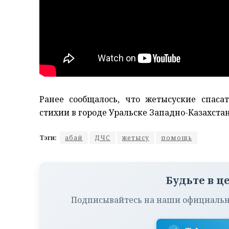
Ранее сообщалось, что жетысуские спас
стихии в городе Уральске Западно-Казахстан
Тэги:
абай
ДЧС
жетысу
помощь
Будьте в ц
Подписывайтесь на наши официальн