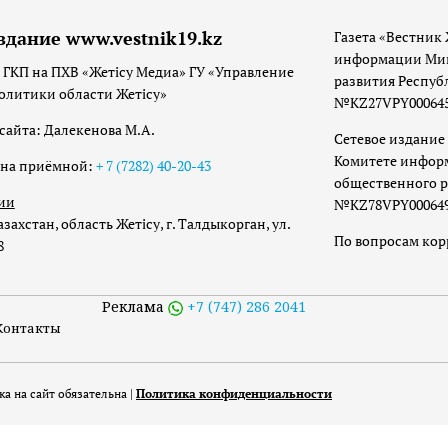
здание www.vestnik19.kz
Газета «Вестник 
информации Мин
 ГКП на ПХВ «Жетісу Медиа» ГУ «Управление
развития Респуб
олитики области Жетісу»
№KZ27VPY00064533
сайта: Далекенова М.А.
Сетевое издание 
Комитете инфор
она приёмной:
+ 7 (7282) 40-20-43
общественного р
ии
№KZ78VPY00064973
захстан, область Жетісу, г. Талдыкорган, ул.
По вопросам ко
8
Реклама
+7 (747) 286 2041
Контакты
а на сайт обязательна |
Политика конфиденциальности