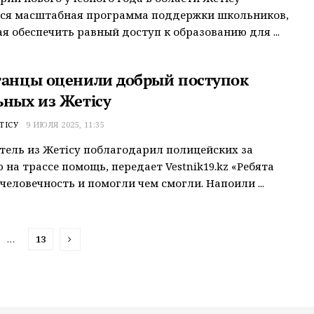
тся масштабная программа поддержки школьников,
я обеспечить равный доступ к образованию для ...
танцы оценили добрый поступок
ьных из Жетiсу
ТІСУ
9 ИЮЛЯ 2025, 11:35
ель из Жетiсу поблагодарил полицейских за
 на трассе помощь, передает Vestnik19.kz «Ребята
человечность и помогли чем смогли. Напоили ...
…
13