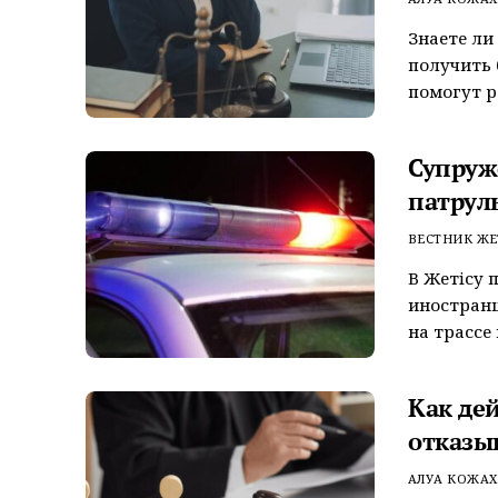
Знаете ли
получить
помогут ра
Супруж
патрул
ВЕСТНИК ЖЕ
В Жетiсу 
иностранц
на трассе 
Как дей
отказы
АЛУА КОЖА