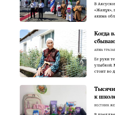
В Аксуско
«Жанұя», 
акима обла
Когда 
сбываю
АЛМА УРАЗА
Ее руки т
улыбкой. 
стоит во дв
Тысячи
к школ
ВЕСТНИК ЖЕ
В преддве