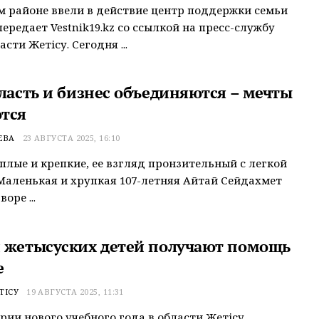
м районе ввели в действие центр поддержки семьи
передает Vestnik19.kz со ссылкой на пресс-службу
сти Жетісу. Сегодня ...
власть и бизнес объединяются – мечты
тся
ЕВА
23 АВГУСТА 2025, 16:10
еплые и крепкие, ее взгляд пронзительный с легкой
Маленькая и хрупкая 107-летняя Айтай Сейдахмет
оре ...
 жетысуских детей получают помощь
е
ТІСУ
19 АВГУСТА 2025, 11:31
рии нового учебного года в области Жетісу