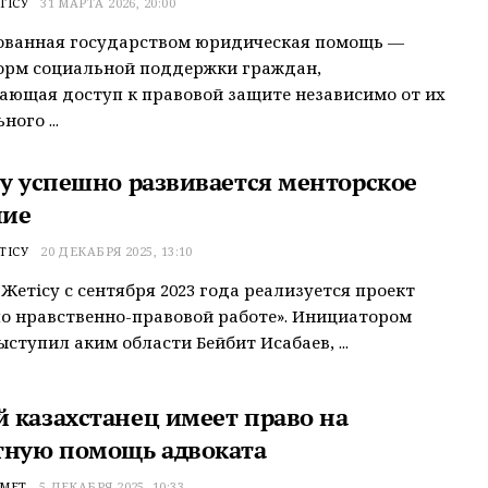
ТІСУ
31 МАРТА 2026, 20:00
ованная государством юридическая помощь —
орм социальной поддержки граждан,
ающая доступ к правовой защите независимо от их
ого ...
су успешно развивается менторское
ние
ТІСУ
20 ДЕКАБРЯ 2025, 13:10
 Жетісу с сентября 2023 года реализуется проект
о нравственно-правовой работе». Инициатором
ыступил аким области Бейбит Исабаев, ...
 казахстанец имеет право на
тную помощь адвоката
ХМЕТ
5 ДЕКАБРЯ 2025, 10:33