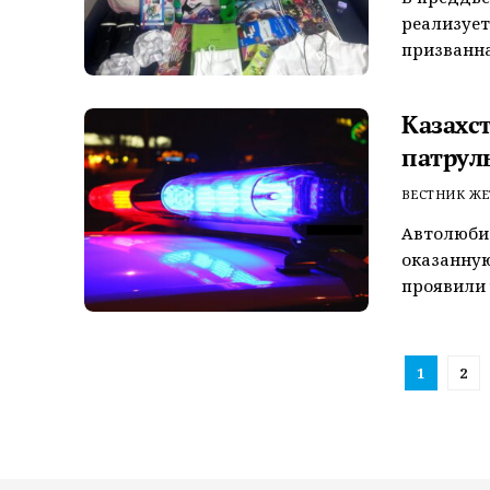
реализуе
призванна
Казахс
патрул
ВЕСТНИК ЖЕ
Автолюбит
оказанную
проявили 
1
2