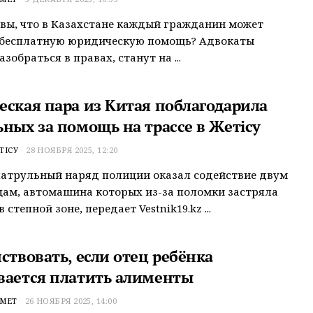
 вы, что в Казахстане каждый гражданин может
 бесплатную юридическую помощь? Адвокаты
зобраться в правах, станут на ...
еская пара из Китая поблагодарила
ьных за помощь на трассе в Жетiсу
ТІСУ
28 НОЯБРЯ 2025, 12:20
патрульный наряд полиции оказал содействие двум
ам, автомашина которых из-за поломки застряла
в степной зоне, передает Vestnik19.kz ...
ствовать, если отец ребёнка
вается платить алименты
ХМЕТ
26 НОЯБРЯ 2025, 14:00