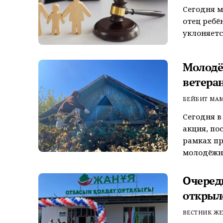
Сегодня м
отец ребё
уклоняетс
Молодё
ветера
БЕЙБИТ МА
Сегодня в
акция, по
рамках пр
молодёжная
Очеред
открыл
ВЕСТНИК ЖЕ