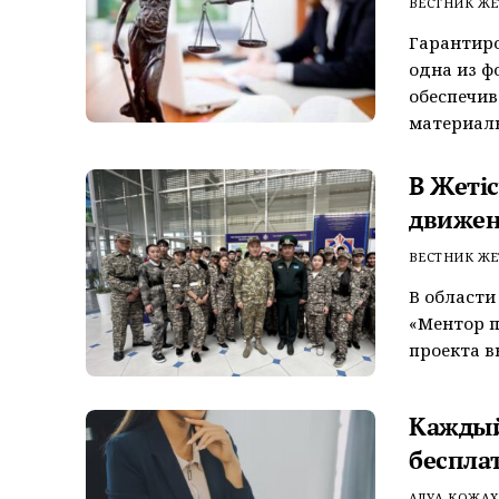
ВЕСТНИК ЖЕ
Гарантир
одна из ф
обеспечив
материальн
В Жеті
движе
ВЕСТНИК ЖЕ
В области
«Ментор п
проекта в
Каждый
беспла
АЛУА КОЖА