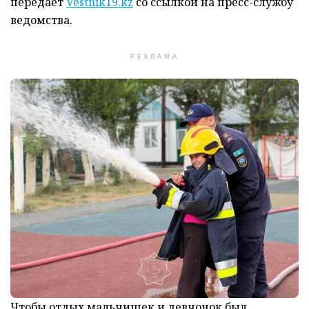
передает
Vestnik19.kz
со ссылкой на пресс-службу
ведомства.
РЕКЛАМА
Чтобы отдых мальчишек и девчонок был