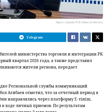
Пресс-служба РСК области Жетісу
Telegram
бителей министерства торговли и интеграции РК
ервый квартал 2026 года, а также представил
алкиваются жители региона, передает
адке Региональной службы коммуникаций
ол Агибаев отметил, что за отчетный период в
Они направлялись через платформу E-өтініш,
и в ходе личных приемов. По результатам