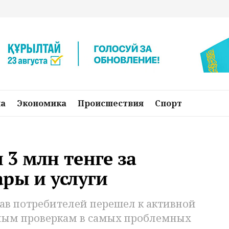
на
Экономика
Происшествия
Спорт
3 млн тенге за
ры и услуги
ав потребителей перешел к активной
чным проверкам в самых проблемных