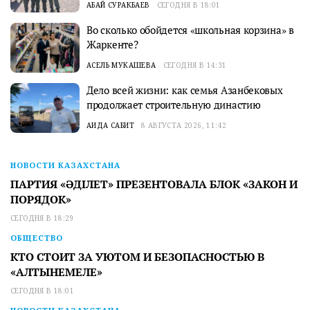
АБАЙ СУРАКБАЕВ
СЕГОДНЯ В 18:01
Во сколько обойдется «школьная корзина» в
Жаркенте?
АСЕЛЬ МУКАШЕВА
СЕГОДНЯ В 14:31
Дело всей жизни: как семья Азанбековых
продолжает строительную династию
АИДА САБИТ
8 АВГУСТА 2026, 11:42
НОВОСТИ КАЗАХСТАНА
ПАРТИЯ «ӘДІЛЕТ» ПРЕЗЕНТОВАЛА БЛОК «ЗАКОН И
ПОРЯДОК»
СЕГОДНЯ В 18:29
ОБЩЕСТВО
КТО СТОИТ ЗА УЮТОМ И БЕЗОПАСНОСТЬЮ В
«АЛТЫНЕМЕЛЕ»
СЕГОДНЯ В 18:01