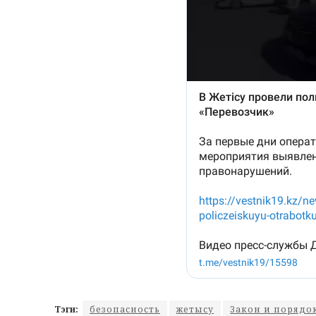
Тэги:
безопасность
жетысу
Закон и порядо