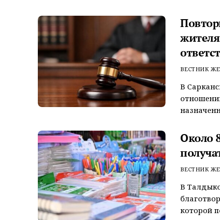
Повтор
жителя
ответс
ВЕСТНИК ЖЕ
В Сарканс
отношении
назначенн
Около 
получа
ВЕСТНИК ЖЕ
В Талдыко
благотвор
которой п