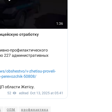
к
ОПМ
профилактика