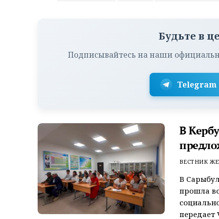
Будьте в ц
Подписывайтесь на наши официальн
Telegram
В Керб
предло
ВЕСТНИК ЖЕ
В Сарыбул
прошла вс
социально
передает V