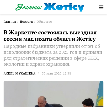
Главная
Новости
Общество
В Жаркенте состоялась выездная
сессия маслихата области Жетісу
Народные избранники утвердили отчет об
исполнении бюджета за 2025 год и приняли
ряд стратегических решений в сфере ЖКХ,
экологии и здравоохранения.
АСЕЛЬ МУКАШЕВА
30 мая 2026, 12:38