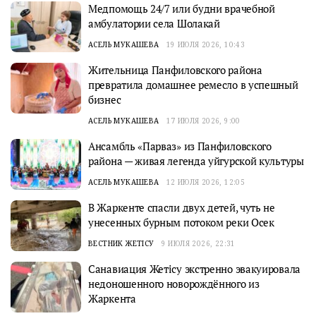
Медпомощь 24/7 или будни врачебной
амбулатории села Шолакай
АСЕЛЬ МУКАШЕВА
19 ИЮЛЯ 2026, 10:43
Жительница Панфиловского района
превратила домашнее ремесло в успешный
бизнес
АСЕЛЬ МУКАШЕВА
17 ИЮЛЯ 2026, 9:00
Ансамбль «Парваз» из Панфиловского
района — живая легенда уйгурской культуры
АСЕЛЬ МУКАШЕВА
12 ИЮЛЯ 2026, 12:05
В Жаркенте спасли двух детей, чуть не
унесенных бурным потоком реки Осек
ВЕСТНИК ЖЕТІСУ
9 ИЮЛЯ 2026, 22:31
Санавиация Жетісу экстренно эвакуировала
недоношенного новорождённого из
Жаркента