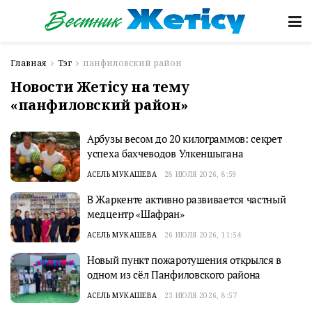
Главная
Тэг
панфиловский район
Новости Жетісу на тему
«панфиловский район»
Арбузы весом до 20 килограммов: секрет
успеха бахчеводов Улкеншыгана
АСЕЛЬ МУКАШЕВА
28 ИЮЛЯ 2026, 8:59
В Жаркенте активно развивается частный
медцентр «Шафран»
АСЕЛЬ МУКАШЕВА
26 ИЮЛЯ 2026, 11:54
Новый пункт пожаротушения открылся в
одном из сёл Панфиловского района
АСЕЛЬ МУКАШЕВА
23 ИЮЛЯ 2026, 8:57