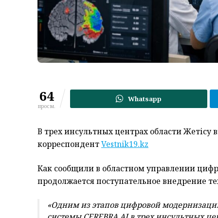
64
Whatsapp
просм.
В трех инсультных центрах области Жетісу 
корреспондент
Vestnik19.kz
Как сообщили в областном управлении цифр
продолжается поступательное внедрение те
«Одним из этапов цифровой модернизации
системы CEREBRA AI в трех инсультных цен