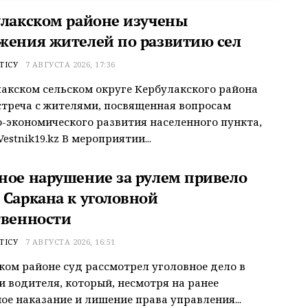
улакском районе изучены
жения жителей по развитию сел
ТІСУ
7 АВГУСТА 2026, 17:36
акском сельском округе Кербулакского района
треча с жителями, посвященная вопросам
-экономического развития населенного пункта,
estnik19.kz В мероприятии...
ное нарушение за рулем привело
 Саркана к уголовной
твенности
ТІСУ
7 АВГУСТА 2026, 16:51
ком районе суд рассмотрел уголовное дело в
 водителя, который, несмотря на ранее
ое наказание и лишение права управления...