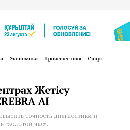
на
Экономика
Происшествия
Спорт
ентрах Жетісу
EREBRA AI
повысить точность диагностики и
в «золотой час».