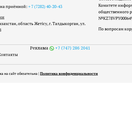
Комитете инфор
она приёмной:
+ 7 (7282) 40-20-43
общественного р
ии
№KZ78VPY00064973
захстан, область Жетісу, г. Талдыкорган, ул.
По вопросам ко
8
Реклама
+7 (747) 286 2041
Контакты
а на сайт обязательна |
Политика конфиденциальности