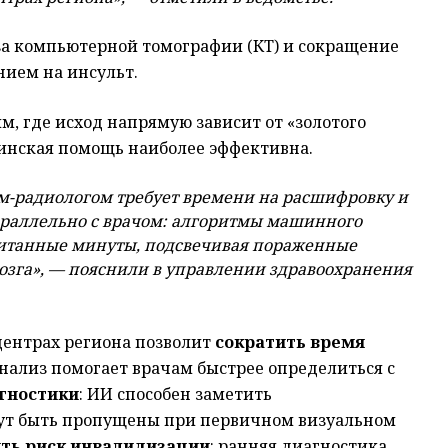
за компьютерной томографии (КТ) и сокращение
нием на инсульт.
м, где исход напрямую зависит от «золотого
цинская помощь наиболее эффективна.
м-радиологом требует времени на расшифровку и
параллельно с врачом: алгоритмы машинного
читанные минуты, подсвечивая пораженные
озга», — пояснили в управлении здравоохранения
центрах региона позволит
сократить время
нализ помогает врачам быстрее определиться с
гностики
: ИИ способен заметить
ут быть пропущены при первичном визуальном
ть риск инвалидизации
: ранняя диагностика