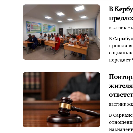
В Керб
предло
ВЕСТНИК ЖЕ
В Сарыбул
прошла вс
социально
передает V
Повтор
жителя
ответс
ВЕСТНИК ЖЕ
В Сарканс
отношении
назначенн