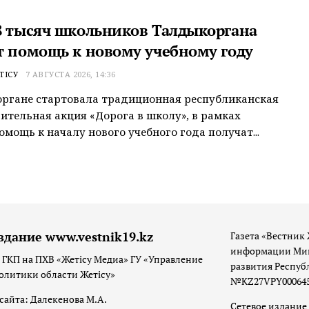
8 тысяч школьников Талдыкоргана
т помощь к новому учебному году
ТІСУ
7 АВГУСТА 2026, 14:36
ргане стартовала традиционная республиканская
ительная акция «Дорога в школу», в рамках
омощь к началу нового учебного года получат...
здание www.vestnik19.kz
Газета «Вестник 
информации Мин
 ГКП на ПХВ «Жетісу Медиа» ГУ «Управление
развития Респуб
олитики области Жетісу»
№KZ27VPY00064533
сайта: Далекенова М.А.
Сетевое издание 