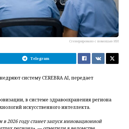
Сгенерировано с помощью ИИ
Telegram
внедряют систему CEREBRA AI, передает
овизации, в системе здравоохранения региона
хнологий искусственного интеллекта.
 в 2026 году станет запуск инновационной
трах региона», — отметили в ведомстве.