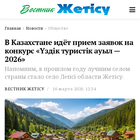
Главная
Новости
Общество
В Казахстане идёт прием заявок на
конкурс «Үздік туристік ауыл —
2026»
Напомним, в прошлом году лучшим селом
страны стало село Лепсі области Жетісу.
ВЕСТНИК ЖЕТІСУ
16 марта 2026, 12:34