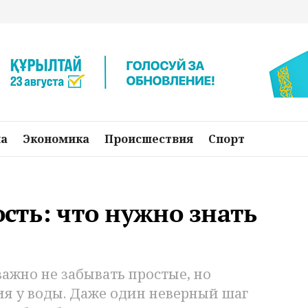
на
Экономика
Происшествия
Спорт
ость: что нужно знать
важно не забывать простые, но
я у воды. Даже один неверный шаг