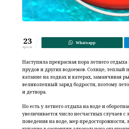
23
Whatsapp
просм.
Наступила прекрасная пора летнего отдыха н
прудов и других водоемов. Солнце, теплый пе
катание на лодках и катерах, заманчивая р
великолепный заряд бодрости, поэтому лето
и детвора.
Но есть у летнего отдыха на воде и оборотн
увеличивается число несчастных случаев с
поведения на воде, мер предосторожности, 
купание в состоянии алкогольного опьянени