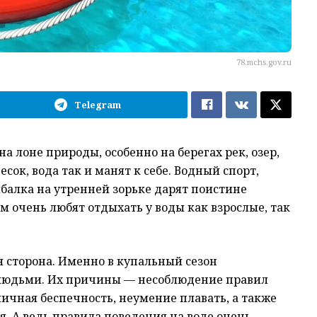
78.mchs.gov.ru
Telegram
а лоне природы, особенно на берегах рек, озер,
сок, вода так и манят к себе. Водный спорт,
ыбалка на утренней зорьке дарят поистине
м очень любят отдыхать у воды как взрослые, так
ая сторона. Именно в купальный сезон
 людьми. Их причины — несоблюдение правил
личная беспечность, неумение плавать, а также
я. А ведь правила поведения на воде очень