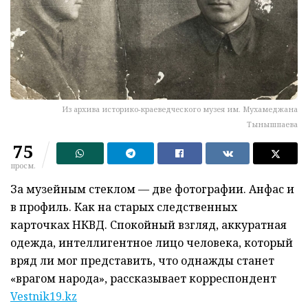
Из архива историко-краеведческого музея им. Мухамеджана
Тынышпаева
75
просм.
За музейным стеклом — две фотографии. Анфас и
в профиль. Как на старых следственных
карточках НКВД. Спокойный взгляд, аккуратная
одежда, интеллигентное лицо человека, который
вряд ли мог представить, что однажды станет
«врагом народа», рассказывает корреспондент
Vestnik19.kz