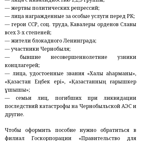
— жертвы политических репрессий;
— лица награжденные за особые услуги перед РК;
— герои ССР, соц. труда, Кавалеры орденов Славы
всех 3-х степеней;
— жители блокадного Ленинграда;
— участники Чернобыля;
— бывшие несовершеннолетние узники
концлагерей;
— лица, удостоенные звания «Халық қаһарманы»,
«Қазақстан Еңбек ері», «Қазақстанның ғарышкер
ұшқышы»;
— семьи лиц, погибших при ликвидации
последствий катастрофы на Чернобыльской АЭС и
другие.
Чтобы оформить пособие нужно обратиться в
филиал Госкорпорации «Правительство для