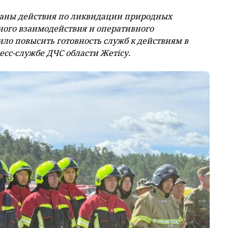
таны действия по ликвидации природных
ного взаимодействия и оперативного
ло повысить готовность служб к действиям в
есс-службе ДЧС области Жет
i
су.