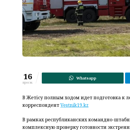
16
Whatsapp
просм.
В Жетісу полным ходом идет подготовка к 
корреспондент
Vestnik19.kz
В рамках республиканских командно-штабны
комплексную проверку готовности экстренн