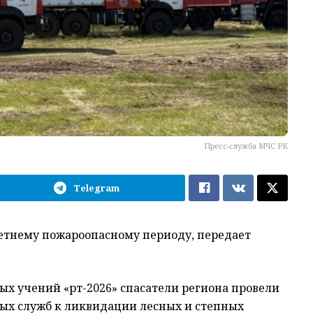
Пресс-служба МЧС РК
Telegram
летнему пожароопасному периоду, передает
х учений «Өрт-2026» спасатели региона провели
ых служб к ликвидации лесных и степных