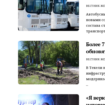
ВЕСТНИК ЖЕ
Автобусны
новыми с
состава с
транспорт
Более 
обновя
ВЕСТНИК ЖЕ
В Текели 
инфрастру
модерниза
...
«Я вер
истори