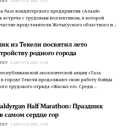
ТІСУ
4 АВГУСТА 2026, 17:53
на базе кондитерского предприятия «Алақай»
ь встреча с трудовым коллективом, в которой
частие представители Жетысуского областного и ...
ик из Текели посвятил лето
стройству родного города
ТІСУ
4 АВГУСТА 2026, 15:44
республиканской экологической акции «Таза
» в городе Текели продолжают свою работу бойцы
го трудового отряда «Жасыл ел». Среди ...
Baldyrgan Half Marathon: Праздник
в самом сердце гор
ТІСУ
3 АВГУСТА 2026, 12:09