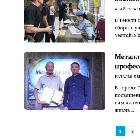
АБАЙ СУРАК
В Текели 
сборы с у
Vestnik19.
Металл
профес
НАТАЛЬЯ Д
В городе 
посвященн
символичн
жизнь ...
1
2