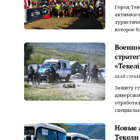
Город Тек
активного
туристиче
которое бл
Военно
страте
«Текелі
АБАЙ СУРАК
Защиту ст
диверсион
отработал
специально
Новые 
Текели