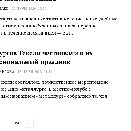
БАЕВ
22 ИЮЛЯ 2026, 16:20
стартовали военные тактико-специальные учебные
частием военнообязанных запаса, передает
kz В течение десяти дней — с 21 ...
ургов Текели чествовали в их
сиональный праздник
ЕНИСОВА
17 ИЮЛЯ 2026, 21:10
Текели состоялось торжественное мероприятие,
ое Дню металлурга. В местном клубе с
ым названием «Металлург» собрались те, чья
…
24