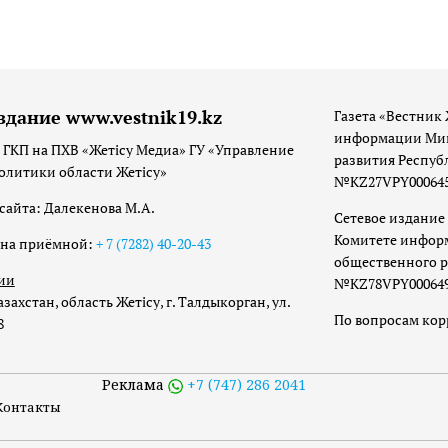
здание www.vestnik19.kz
Газета «Вестник 
информации Мин
 ГКП на ПХВ «Жетісу Медиа» ГУ «Управление
развития Респуб
олитики области Жетісу»
№KZ27VPY00064533
сайта: Далекенова М.А.
Сетевое издание 
Комитете инфор
она приёмной:
+ 7 (7282) 40-20-43
общественного р
ии
№KZ78VPY00064973
захстан, область Жетісу, г. Талдыкорган, ул.
По вопросам ко
8
Реклама
+7 (747) 286 2041
Контакты