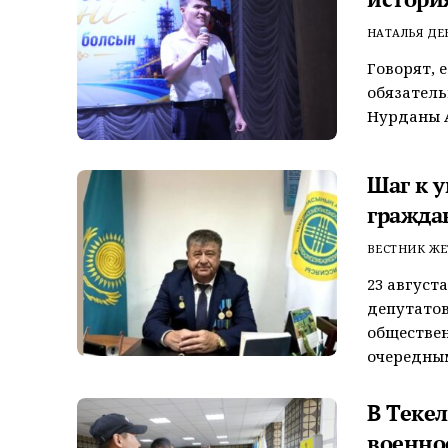
НАТАЛЬЯ Д
Говорят, 
обязатель
Нурданы А
Шаг к 
гражда
ВЕСТНИК ЖЕ
23 август
депутатов
обществен
очередным
В Теке
военно