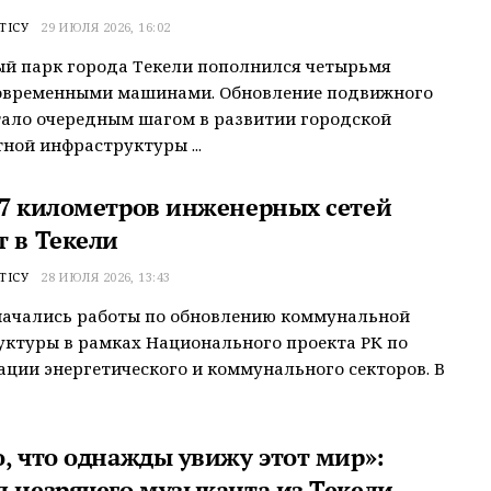
ТІСУ
29 ИЮЛЯ 2026, 16:02
й парк города Текели пополнился четырьмя
овременными машинами. Обновление подвижного
тало очередным шагом в развитии городской
ной инфраструктуры ...
77 километров инженерных сетей
т в Текели
ТІСУ
28 ИЮЛЯ 2026, 13:43
начались работы по обновлению коммунальной
ктуры в рамках Национального проекта РК по
ции энергетического и коммунального секторов. В
ю, что однажды увижу этот мир»:
я незрячего музыканта из Текели