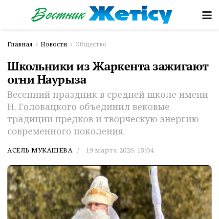
Главная
Новости
Общество
Школьники из Жаркента зажигают
огни Наурыза
Весенний праздник в средней школе имени
Н. Головацкого объединил вековые
традиции предков и творческую энергию
современного поколения.
АСЕЛЬ МУКАШЕВА
19 марта 2026, 13:04