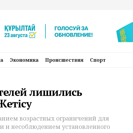
на
Экономика
Происшествия
Спорт
телей лишились
Жетісу
анием возрастных ограничений для
и и несоблюдением установленного