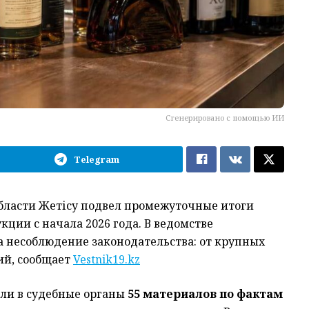
Сгенерировано с помощью ИИ
Telegram
бласти Жетісу подвел промежуточные итоги
ции с начала 2026 года. В ведомстве
а несоблюдение законодательства: от крупных
ий, сообщает
Vestnik19.kz
или в судебные органы
55 материалов по фактам