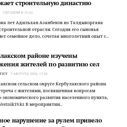
жает строительную династию
Т
СЕГОДНЯ В 11:42
ока лет Адильхан Азанбеков из Талдыкоргана
строительной отрасли. Сегодня его сыновья
т семейное дело, сочетая многолетний опыт с...
улакском районе изучены
жения жителей по развитию сел
ТІСУ
7 АВГУСТА 2026, 17:36
акском сельском округе Кербулакского района
треча с жителями, посвященная вопросам
-экономического развития населенного пункта,
estnik19.kz В мероприятии...
ное нарушение за рулем привело