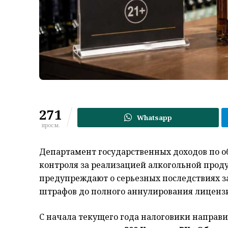
271
Whatsapp
просм.
Департамент государственных доходов по о
контроля за реализацией алкогольной продук
предупреждают о серьезных последствиях з
штрафов до полного аннулирования лиценз
С начала текущего года налоговики направ