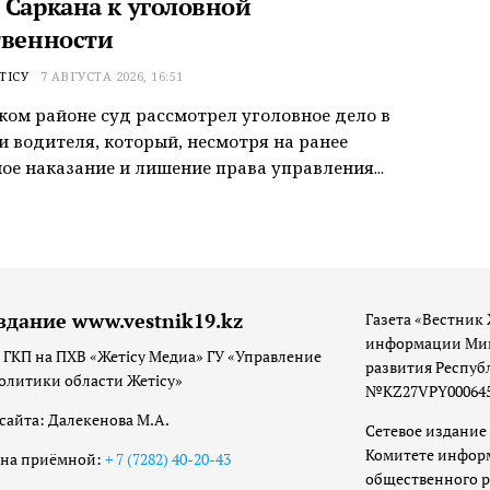
 Саркана к уголовной
твенности
ТІСУ
7 АВГУСТА 2026, 16:51
ком районе суд рассмотрел уголовное дело в
 водителя, который, несмотря на ранее
ое наказание и лишение права управления...
здание www.vestnik19.kz
Газета «Вестник 
информации Мин
 ГКП на ПХВ «Жетісу Медиа» ГУ «Управление
развития Респуб
олитики области Жетісу»
№KZ27VPY00064533
сайта: Далекенова М.А.
Сетевое издание 
Комитете инфор
она приёмной:
+ 7 (7282) 40-20-43
общественного р