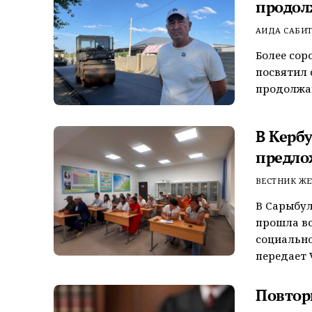
продол
АИДА САБИ
Более сор
посвятил 
продолжаю
В Керб
предло
ВЕСТНИК ЖЕ
В Сарыбул
прошла вс
социально
передает V
Повтор