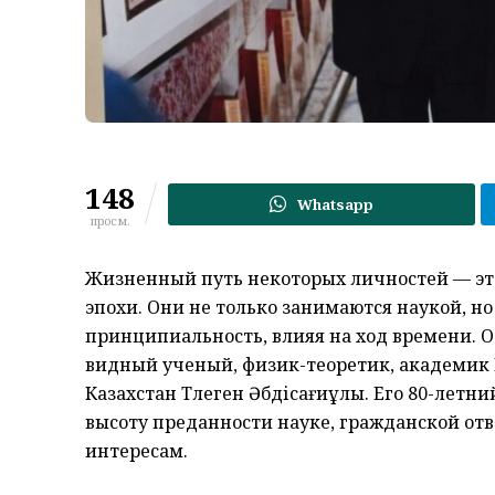
148
Whatsapp
просм.
Жизненный путь некоторых личностей — это 
эпохи. Они не только занимаются наукой, 
принципиальность, влияя на ход времени. 
видный ученый, физик-теоретик, академик
Казахстан Төлеген Әбдісағиұлы. Его 80-лет
высоту преданности науке, гражданской от
интересам.