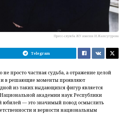
Пресс-служба ЖУ имени И.Жансугурова
Telegram
не просто частная судьба, а отражение целой
но и в решающие моменты проявляют
Одной из таких выдающихся фигур является
 Национальной академии наук Республики
ний юбилей — это значимый повод осмыслить
ветственности и верности национальным