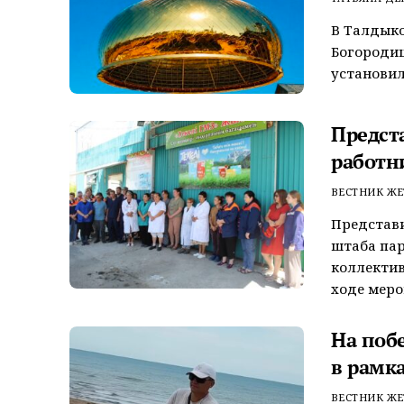
В Талдыко
Богороди
установил
Предст
работн
ВЕСТНИК ЖЕ
Представ
штаба пар
коллектив
ходе меро
На поб
в рамк
ВЕСТНИК ЖЕ