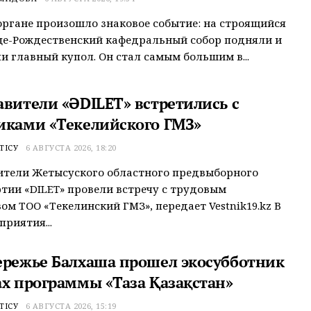
ргане произошло знаковое событие: на строящийся
це-Рождественский кафедральный собор подняли и
и главный купол. Он стал самым большим в...
авители «ӘDILET» встретились с
иками «Текелийского ГМЗ»
ТІСУ
6 АВГУСТА 2026, 18:20
ители Жетысуского областного предвыборного
тии «ӘDILET» провели встречу с трудовым
ом ТОО «Текелинский ГМЗ», передает Vestnik19.kz В
приятия...
ережье Балхаша прошел экосубботник
ах программы «Таза Қазақстан»
ТІСУ
6 АВГУСТА 2026, 15:19