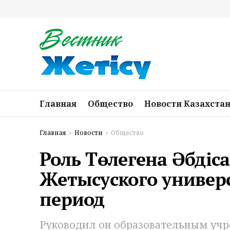
Главная
Общество
Новости Казахста
Главная
Новости
Общество
Роль Төлегена Әбдіс
Жетысуского универ
период
Руководил он образовательным учр