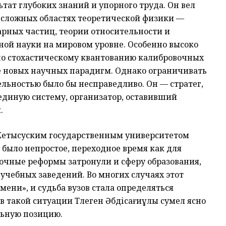
тат глубоких знаний и упорного труда. Он вел
 сложных областях теоретической физики —
рных частиц, теории относительности и
ной науки на мировом уровне. Особенно высоко
по стохастическому квантованию калибровочных
е новых научных парадигм. Однако ограничивать
льностью было бы несправедливо. Он — стратег,
единую систему, организатор, оставивший
.
 Жетысуским государственным университетом
о было непростое, переходное время как для
ночные реформы затронули и сферу образования,
учебных заведений. Во многих случаях этот
ени», и судьба вузов стала определяться
 такой ситуации Төлеген Әбдісағиұлы сумел ясно
льную позицию.