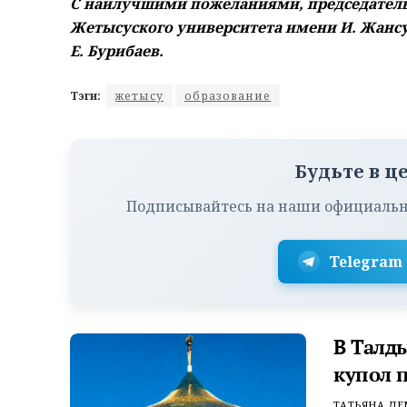
С наилучшими пожеланиями, председатель
Жетысуского университета имени И. Жансу
Е. Бурибаев.
Тэги:
жетысу
образование
Будьте в ц
Подписывайтесь на наши официальн
Telegram
В Талд
купол 
ТАТЬЯНА Д