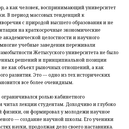
ор, а как человек, воспринимающий университет
ки. В период массовых тенденций к
иворечия с природой высшего образования и не
нтации на краткосрочные экономические
ие академической целостности и научного
а многие учебные заведения переживали
самобытности Жетысуского университета не было
ешенных решений и принципиальной позиции
 не как объект рыночных отношений, а как
ого развития. Это — одно из тех исторических
ановится все более очевидным.
не ограничивался ролью кабинетного
и читал лекции студентам. Доходчиво и глубоко
й физики, он формировал у молодежи научное
еного — создание научной школы. Его ученики
стях науки, продолжая дело своего наставника.