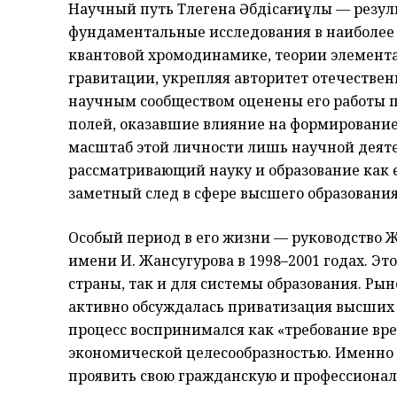
Научный путь Төлегена Әбдісағиұлы — резуль
фундаментальные исследования в наиболее
квантовой хромодинамике, теории элемента
гравитации, укрепляя авторитет отечествен
научным сообществом оценены его работы 
полей, оказавшие влияние на формировани
масштаб этой личности лишь научной деяте
рассматривающий науку и образование как 
заметный след в сфере высшего образования
Особый период в его жизни — руководство
имени И. Жансугурова в 1998–2001 годах. Эт
страны, так и для системы образования. Ры
активно обсуждалась приватизация высших 
процесс воспринимался как «требование врем
экономической целесообразностью. Именно в
проявить свою гражданскую и профессиона