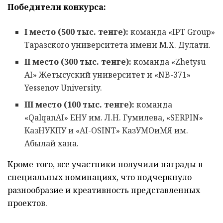
Победители конкурса:
I место (500 тыс. тенге):
команда «IPT Group»
Таразского университета имени М.Х. Дулати.
II место (300 тыс. тенге):
команда «Zhetysu
AI» Жетысуский университет и «NB-371»
Yessenov University.
III место (100 тыс. тенге):
команда
«QalqanAI» ЕНУ им. Л.Н. Гумилева, «SERPIN»
КазНУКПУ и «AI-OSINT» КазУМОиМЯ им.
Абылай хана.
Кроме того, все участники получили награды в
специальных номинациях, что подчеркнуло
разнообразие и креативность представленных
проектов.