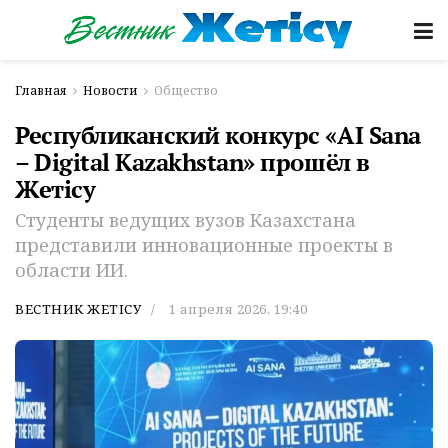
Главная
Новости
Общество
Республиканский конкурс «AI Sana
– Digital Kazakhstan» прошёл в
Жетісу
Студенты ведущих вузов Казахстана
представили инновационные проекты в
области ИИ.
ВЕСТНИК ЖЕТІСУ
1 апреля 2026, 19:40