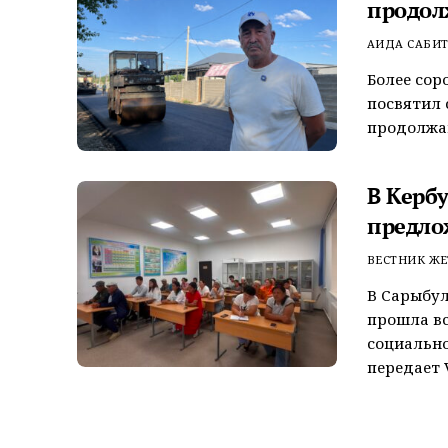
продол
АИДА САБИ
Более сор
посвятил 
продолжаю
В Керб
предло
ВЕСТНИК ЖЕ
В Сарыбул
прошла вс
социально
передает V