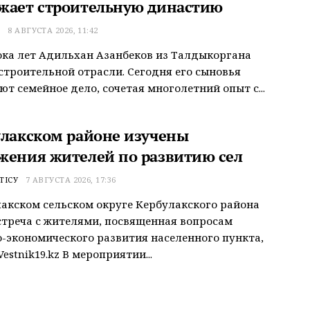
жает строительную династию
Т
8 АВГУСТА 2026, 11:42
ока лет Адильхан Азанбеков из Талдыкоргана
строительной отрасли. Сегодня его сыновья
т семейное дело, сочетая многолетний опыт с...
улакском районе изучены
жения жителей по развитию сел
ТІСУ
7 АВГУСТА 2026, 17:36
акском сельском округе Кербулакского района
треча с жителями, посвященная вопросам
-экономического развития населенного пункта,
estnik19.kz В мероприятии...