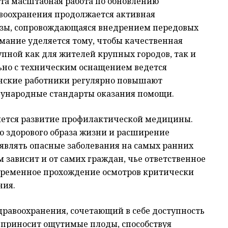
ута масштабная работа по обновлению
авоохранения продолжается активная
зы, сопровождающаяся внедрением передовых
мание уделяется тому, чтобы качественная
пной как для жителей крупных городов, так и
льно с техническим оснащением ведется
нские работники регулярно повышают
ународные стандарты оказания помощи.
яется развитие профилактической медицины.
ю здорового образа жизни и расширение
являть опасные заболевания на самых ранних
м зависит и от самих граждан, чье ответственное
евременное прохождение осмотров критически
ния.
равоохранения, сочетающий в себе доступность
я приносит ощутимые плоды, способствуя