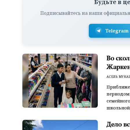
Будьте в ц
Подписывайтесь на наши официальн
Telegram
Во ско
Жаркен
АСЕЛЬ МУКА
Приближен
периодом
семейного
школьной..
Дело в