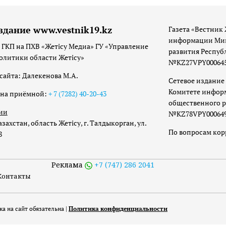
здание www.vestnik19.kz
Газета «Вестник 
информации Мин
 ГКП на ПХВ «Жетісу Медиа» ГУ «Управление
развития Респуб
олитики области Жетісу»
№KZ27VPY00064533
сайта: Далекенова М.А.
Сетевое издание 
Комитете инфор
она приёмной:
+ 7 (7282) 40-20-43
общественного р
ии
№KZ78VPY00064973
захстан, область Жетісу, г. Талдыкорган, ул.
По вопросам ко
8
Реклама
+7 (747) 286 2041
Контакты
а на сайт обязательна |
Политика конфиденциальности