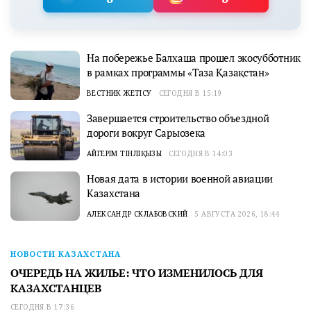
На побережье Балхаша прошел экосубботник
в рамках программы «Таза Қазақстан»
ВЕСТНИК ЖЕТІСУ
СЕГОДНЯ В 15:19
Завершается строительство объездной
дороги вокруг Сарыозека
АЙГЕРІМ ТІНӘЛІҚЫЗЫ
СЕГОДНЯ В 14:03
Новая дата в истории военной авиации
Казахстана
АЛЕКСАНДР СКЛАБОВСКИЙ
5 АВГУСТА 2026, 18:44
НОВОСТИ КАЗАХСТАНА
ОЧЕРЕДЬ НА ЖИЛЬЕ: ЧТО ИЗМЕНИЛОСЬ ДЛЯ
КАЗАХСТАНЦЕВ
СЕГОДНЯ В 17:36