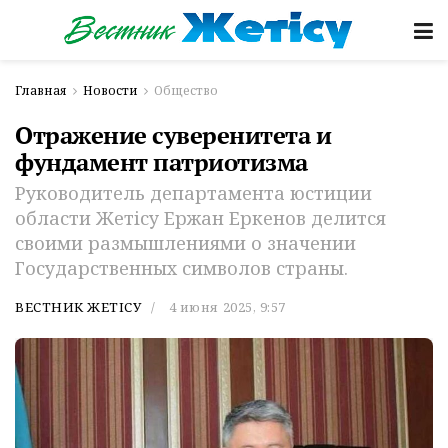
Главная
Новости
Общество
Отражение суверенитета и
фундамент патриотизма
Руководитель департамента юстиции
области Жетісу Ержан Еркенов делится
своими размышлениями о значении
Государственных символов страны.
ВЕСТНИК ЖЕТІСУ
4 июня 2025, 9:57