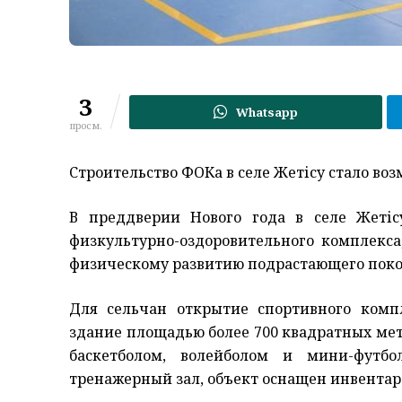
3
Whatsapp
просм.
Строительство ФОКа в селе Жетісу стало в
В преддверии Нового года в селе Жетіс
физкультурно-оздоровительного комплекс
физическому развитию подрастающего поко
Для сельчан открытие спортивного комп
здание площадью более 700 квадратных мет
баскетболом, волейболом и мини-футб
тренажерный зал, объект оснащен инвентар