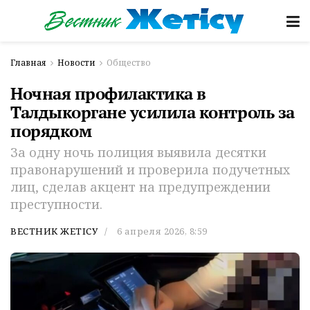
Главная
Новости
Общество
Ночная профилактика в
Талдыкоргане усилила контроль за
порядком
За одну ночь полиция выявила десятки
правонарушений и проверила подучетных
лиц, сделав акцент на предупреждении
преступности.
ВЕСТНИК ЖЕТІСУ
6 апреля 2026, 8:59