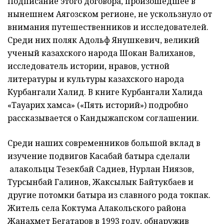
Подписание этого договора, произошедшее в
нынешнем Аягозском регионе, не ускользнуло от
внимания путешественников и исследователей.
Среди них поляк Адольф Янушкевич, великий
ученый казахского народа Шокан Валиханов,
исследователь истории, нравов, устной
литературы и культуры казахского народа
Курбангали Халид. В книге Курбангали Халида
«Тауарих хамса» («Пять историй») подробно
рассказывается о Кандыжапском соглашении.
Среди наших современников большой вклад в
изучение подвигов Касабай батыра сделали
алакольцы Тезекбай Садиев, Нурлан Ниязов,
Турсынбай Галинов, Жаксылык Байтукбаев и
другие потомки батыра из славного рода токпак.
Житель села Коктума Алакольского района
Жанахмет Бегатаров в 1993 году, обнаружив