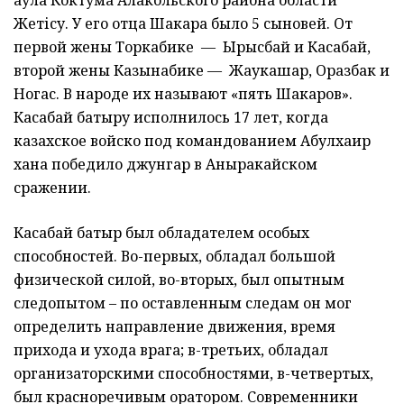
аула Коктума Алакольского района области
Жетісу. У его отца Шакара было 5 сыновей. От
первой жены Торкабике — Ырысбай и Касабай,
второй жены Казынабике — Жаукашар, Оразбак и
Ногас. В народе их называют «пять Шакаров».
Касабай батыру исполнилось 17 лет, когда
казахское войско под командованием Абулхаир
хана победило джунгар в Аныракайском
сражении.
Касабай батыр был обладателем особых
способностей. Во-первых, обладал большой
физической силой, во-вторых, был опытным
следопытом – по оставленным следам он мог
определить направление движения, время
прихода и ухода врага; в-третьих, обладал
организаторскими способностями, в-четвертых,
был красноречивым оратором. Современники