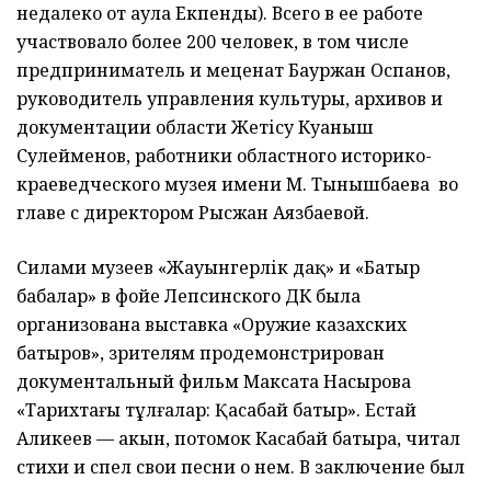
недалеко от аула Екпенды). Всего в ее работе
участвовало более 200 человек, в том числе
предприниматель и меценат Бауржан Оспанов,
руководитель управления культуры, архивов и
документации области Жетісу Куаныш
Сулейменов, работники областного историко-
краеведческого музея имени М. Тынышбаева во
главе с директором Рысжан Аязбаевой.
Силами музеев «Жауынгерлік даңқ» и «Батыр
бабалар» в фойе Лепсинского ДК была
организована выставка «Оружие казахских
батыров», зрителям продемонстрирован
документальный фильм Максата Насырова
«Тарихтағы тұлғалар: Қасабай батыр». Естай
Аликеев — акын, потомок Касабай батыра, читал
стихи и спел свои песни о нем. В заключение был