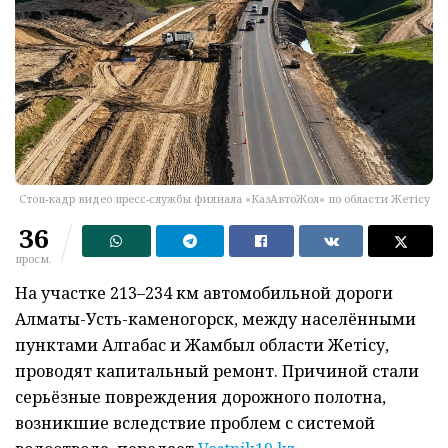
Стоп-кадр видео пресс-службы филиала «КазАвтоЖол» по области Жетісу
36
просм.
На участке 213–234 км автомобильной дороги
Алматы-Усть-каменогорск, между населёнными
пунктами Алгабас и Жамбыл области Жетісу,
проводят капитальный ремонт. Причиной стали
серьёзные повреждения дорожного полотна,
возникшие вследствие проблем с системой