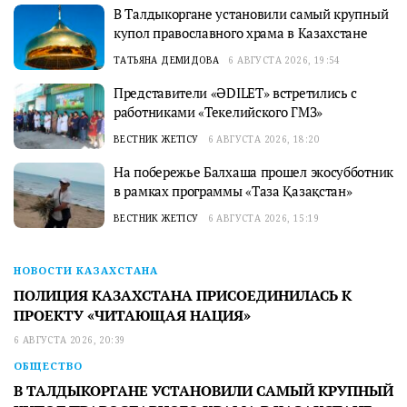
В Талдыкоргане установили самый крупный
купол православного храма в Казахстане
ТАТЬЯНА ДЕМИДОВА
6 АВГУСТА 2026, 19:54
Представители «ӘDILET» встретились с
работниками «Текелийского ГМЗ»
ВЕСТНИК ЖЕТІСУ
6 АВГУСТА 2026, 18:20
На побережье Балхаша прошел экосубботник
в рамках программы «Таза Қазақстан»
ВЕСТНИК ЖЕТІСУ
6 АВГУСТА 2026, 15:19
НОВОСТИ КАЗАХСТАНА
ПОЛИЦИЯ КАЗАХСТАНА ПРИСОЕДИНИЛАСЬ К
ПРОЕКТУ «ЧИТАЮЩАЯ НАЦИЯ»
6 АВГУСТА 2026, 20:39
ОБЩЕСТВО
В ТАЛДЫКОРГАНЕ УСТАНОВИЛИ САМЫЙ КРУПНЫЙ