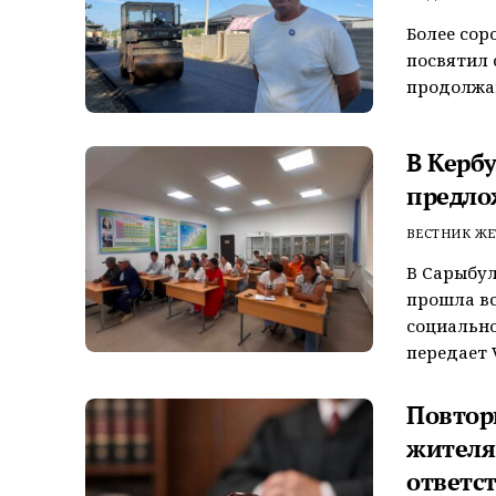
Более сор
посвятил 
продолжаю
В Керб
предло
ВЕСТНИК ЖЕ
В Сарыбул
прошла вс
социально
передает V
Повтор
жителя
ответс