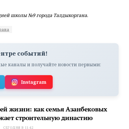
дней школы №9 города Талдыкоргана.
рана
ентре событий!
ые каналы и получайте новости первыми:
Instagram
сей жизни: как семья Азанбековых
жает строительную династию
Т
СЕГОДНЯ В 11:42