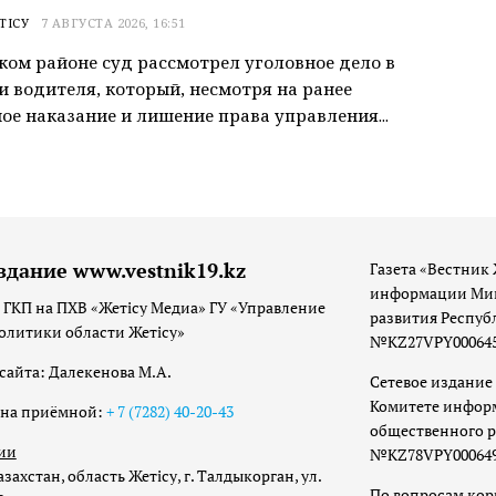
ТІСУ
7 АВГУСТА 2026, 16:51
ком районе суд рассмотрел уголовное дело в
 водителя, который, несмотря на ранее
ое наказание и лишение права управления...
здание www.vestnik19.kz
Газета «Вестник 
информации Мин
 ГКП на ПХВ «Жетісу Медиа» ГУ «Управление
развития Респуб
олитики области Жетісу»
№KZ27VPY00064533
сайта: Далекенова М.А.
Сетевое издание 
Комитете инфор
она приёмной:
+ 7 (7282) 40-20-43
общественного р
ии
№KZ78VPY00064973
захстан, область Жетісу, г. Талдыкорган, ул.
По вопросам ко