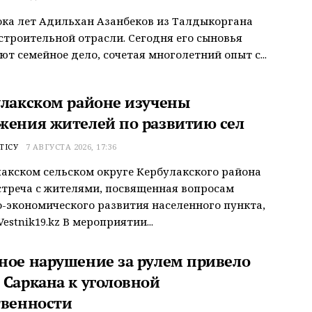
ока лет Адильхан Азанбеков из Талдыкоргана
строительной отрасли. Сегодня его сыновья
т семейное дело, сочетая многолетний опыт с...
улакском районе изучены
жения жителей по развитию сел
ТІСУ
7 АВГУСТА 2026, 17:36
акском сельском округе Кербулакского района
треча с жителями, посвященная вопросам
-экономического развития населенного пункта,
estnik19.kz В мероприятии...
ное нарушение за рулем привело
 Саркана к уголовной
твенности