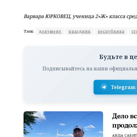
Варвара ЮРКОВЕЦ, ученица 2«Ж» класса сре
Тэги:
документ
праздник
республика
ст
Будьте в ц
Подписывайтесь на наши официальн
Telegram
Дело в
продол
АИДА САБИ