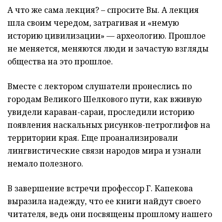
А что же сама лекция? – спросите Вы. А лекция
шла своим чередом, затрагивая и «немую
историю цивилизации» — археологию. Прошлое
не меняется, меняются люди и
зачастую
в
з
гля
д
ы
общества на это прошлое.
Вместе с лектором слушатели пронеслись по
городам Великого Шелкового пути, как вживую
увидели караван-сараи, проследили историю
появления наскальных рисунков-
петроглифов на
территории края. Еще проанализировали
лингвистические связи
народов мира
и узнали
немало полезного.
В завершение встречи
профессор
Г. Капекова
выразила надежду, что ее книги найдут своего
читателя, ведь они посвящены прошлому нашего