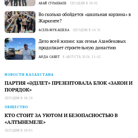
АБАЙ СУРАКБАЕВ
СЕГОДНЯ В 18:01
Во сколько обойдется «школьная корзина» в
Жаркенте?
АСЕЛЬ МУКАШЕВА
СЕГОДНЯ В 14:31
Дело всей жизни: как семья Азанбековых
продолжает строительную династию
АИДА САБИТ
8 АВГУСТА 2026, 11:42
НОВОСТИ КАЗАХСТАНА
ПАРТИЯ «ӘДІЛЕТ» ПРЕЗЕНТОВАЛА БЛОК «ЗАКОН И
ПОРЯДОК»
СЕГОДНЯ В 18:29
ОБЩЕСТВО
КТО СТОИТ ЗА УЮТОМ И БЕЗОПАСНОСТЬЮ В
«АЛТЫНЕМЕЛЕ»
СЕГОДНЯ В 18:01