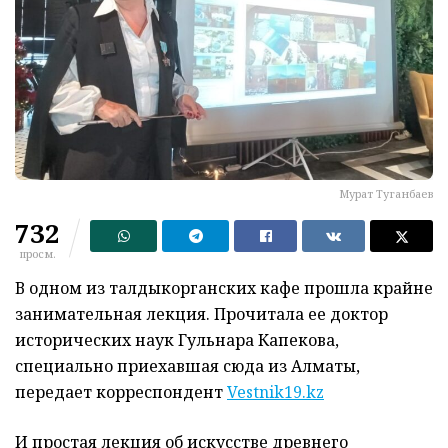
Мурат Туганбаев
732
просм.
В одном из талдыкорганских кафе прошла крайне
занимательная лекция. Прочитала ее доктор
исторических наук
Гульнара
Капекова
,
специально приехавшая сюда из
Алматы,
передает корреспондент
Vestnik19.kz
И простая лекция об искусстве древнего