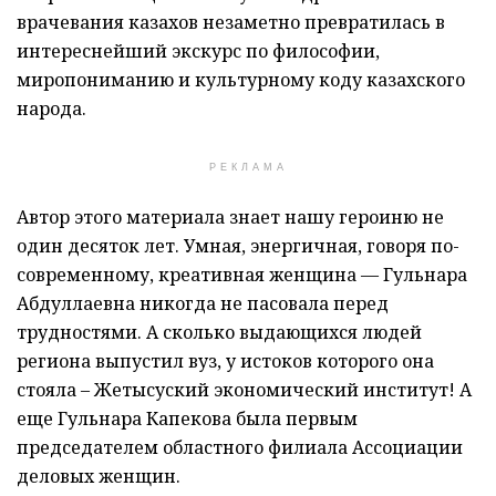
врачевания казахов незаметно превратилась в
интереснейший экскурс по философии,
миропониманию и культурному коду казахского
народа.
РЕКЛАМА
Автор этого материала знает нашу героиню не
один десяток лет. Умная, энергичная, говоря по-
современному,
креативная
женщина —
Гульнара
Абдуллаевна
никогда не пасовала перед
трудностями. А сколько выдающихся людей
региона выпустил вуз, у истоков которого она
стояла –
Жетысуский
экономический институт!
А
еще
Гульнара
Капекова
была первым
председателем областного филиала
Ассоциации
д
еловых женщин
.