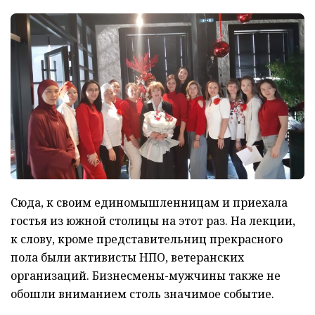
Сюда, к своим единомышленницам и прие
хала
гостья из южной столицы на
этот раз. На лекции,
к слову, кроме представительниц прекрасного
пола были активис
ты НПО, ветеранских
организаций.
Бизне
с
м
ены-мужчины также не
обошли вниманием столь значимое событие.