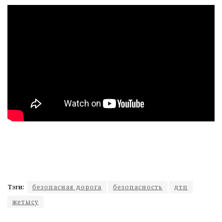
Тэги:
безопасная дорога
безопасность
дтп
жетысу