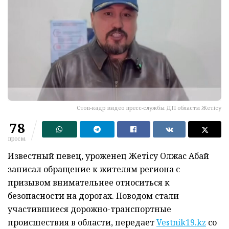
Стоп-кадр видео пресс-службы ДП области Жетісу
78
просм.
Известный певец, уроженец Жетісу Олжас Абай
записал обращение к жителям региона с
призывом внимательнее относиться к
безопасности на дорогах. Поводом стали
участившиеся дорожно-транспортные
происшествия в области, передает
Vestnik19.kz
со