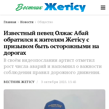
Главная
Новости
Общество
Известный певец Олжас Абай
обратился к жителям Жетісу с
призывом быть осторожными на
дорогах
В своём видеопослании артист отметил
рост числа аварий и напомнил о важности
соблюдения правил дорожного движения.
ВЕСТНИК ЖЕТІСУ
3 октября 2025, 15:45