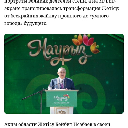
портреты великих деятелей степи, а на 3D LED-
экране транслировалась трансформация Жетісу:
от бескрайних жайлау прошлого до «умного
города» будущего.
Аким области Жетісу Бейбит Исабаев в своей