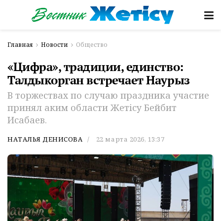
Главная
Новости
Общество
«Цифра», традиции, единство:
Талдыкорган встречает Наурыз
В торжествах по случаю праздника участие
принял аким области Жетісу Бейбит
Исабаев.
НАТАЛЬЯ ДЕНИСОВА
22 марта 2026, 13:37