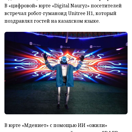
В «цифровой» юрте «Digital Nauryz» посетителей
встречал робот-гуманоид Unitree H1, который
поздравлял гостей на казахском языке.
В юрте «Мәдениет» с помощью ИИ «ожили»