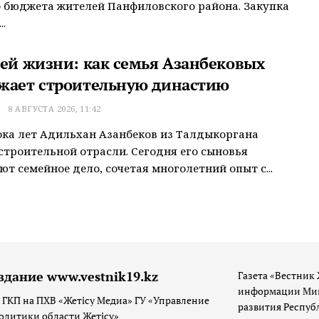
 бюджета жителей Панфиловского района. Закупка
.
сей жизни: как семья Азанбековых
жает строительную династию
Т
8 АВГУСТА 2026, 11:42
ока лет Адильхан Азанбеков из Талдыкоргана
строительной отрасли. Сегодня его сыновья
т семейное дело, сочетая многолетний опыт с...
здание www.vestnik19.kz
Газета «Вестник 
информации Мин
 ГКП на ПХВ «Жетісу Медиа» ГУ «Управление
развития Респуб
олитики области Жетісу»