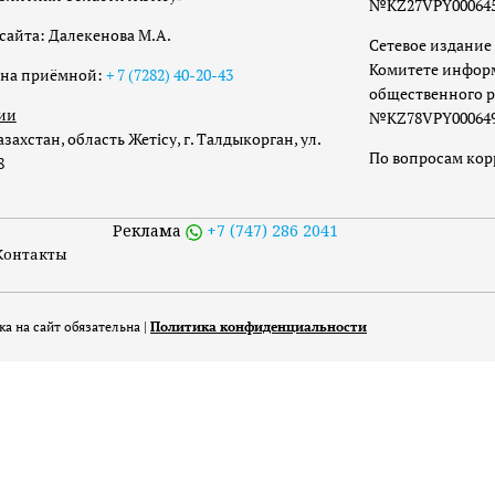
№KZ27VPY00064533
сайта: Далекенова М.А.
Сетевое издание 
Комитете инфор
она приёмной:
+ 7 (7282) 40-20-43
общественного р
ии
№KZ78VPY00064973
захстан, область Жетісу, г. Талдыкорган, ул.
По вопросам ко
8
Реклама
+7 (747) 286 2041
Контакты
а на сайт обязательна |
Политика конфиденциальности