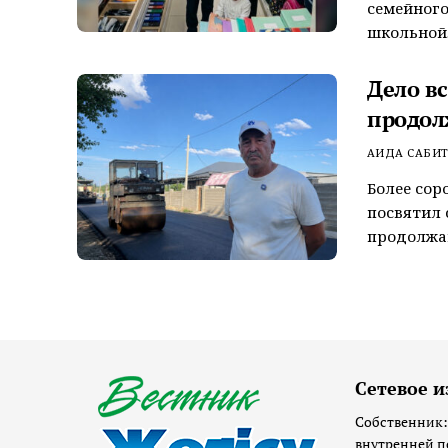
семейного
школьной..
Дело в
продол
АИДА САБИ
Более сор
посвятил 
продолжаю
Сетевое и
Собственник:
внутренней п