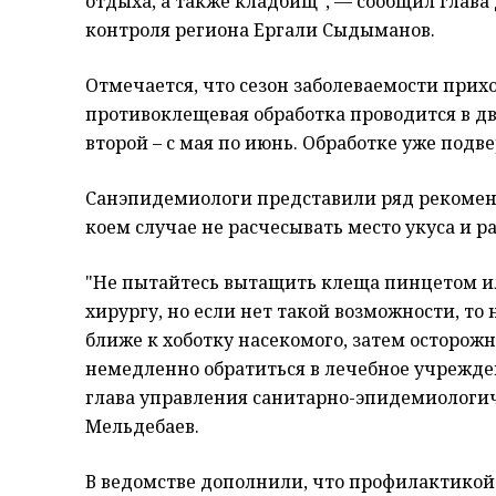
отдыха, а также кладбищ", — сообщил глав
контроля региона Ергали Сыдыманов.
Отмечается, что сезон заболеваемости приход
противоклещевая обработка проводится в два
второй – с мая по июнь. Обработке уже под
Санэпидемиологи представили ряд рекоменд
коем случае не расчесывать место укуса и р
"Не пытайтесь вытащить клеща пинцетом ил
хирургу, но если нет такой возможности, то
ближе к хоботку насекомого, затем осторож
немедленно обратиться в лечебное учрежде
глава управления санитарно-эпидемиологич
Мельдебаев.
В ведомстве дополнили, что профилактикой