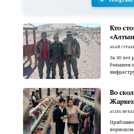
Кто сто
«Алтын
АБАЙ СУРАК
За 30 лет
Ракышев п
инфрастру
Во ско
Жаркен
АСЕЛЬ МУКА
Приближен
периодом