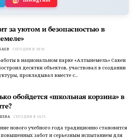
ит за уютом и безопасностью в
емеле»
БАЕВ
СЕГОДНЯ В 18:01
 работы в национальном парке «Алтынемель» Сакен
остроил десятки объектов, участвовал в создании
ктуры, прокладывал вместе с...
лько обойдется «школьная корзина» в
те?
ШЕВА
СЕГОДНЯ В 14:31
ие нового учебного года традиционно становится
 повышенных забот и серьезным испытанием для