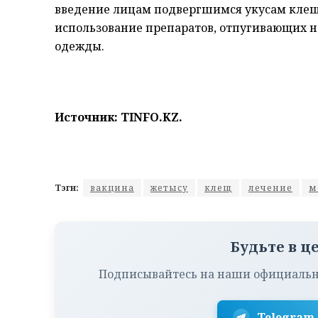
введение лицам подвергшимся укусам клещ
использование препаратов, отпугивающих 
одежды.
Источник:
TINFO.KZ
.
Тэги:
вакцина
жетысу
клещ
лечение
м
Будьте в ц
Подписывайтесь на наши официальн
Telegram