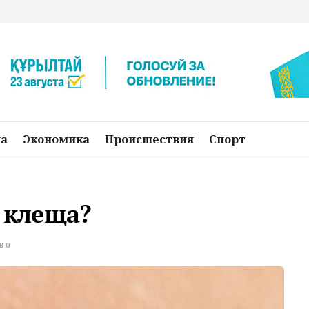
на
Экономика
Происшествия
Спорт
е клеща?
во