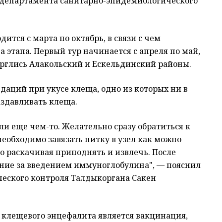
а департамента санитарно-эпидемиологического
ится с марта по октябрь, в связи с чем
 этапа. Первый тур начинается с апреля по май,
верглись Алакольский и Ескельдинский районы.
аций при укусе клеща, одно из которых ни в
аздавливать клеща.
и еще чем-то. Желательно сразу обратиться к
 необходимо завязать нитку в узел как можно
но раскачивая приподнять и извлечь. После
ние за введением иммуноглобулина", — пояснил
еского контроля Талдыкоргана Сакен
 клещевого энцефалита является вакцинация,