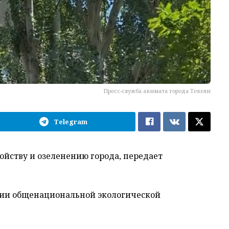
Пресс-служба акимата города Текели
Telegram
ойству и озеленению города, передает
ции общенациональной экологической