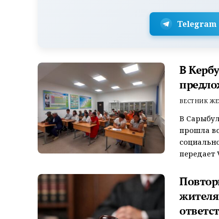
Telegram
В Керб
предло
ВЕСТНИК ЖЕ
В Сарыбул
прошла вс
социально
передает V
Повтор
жителя
ответс