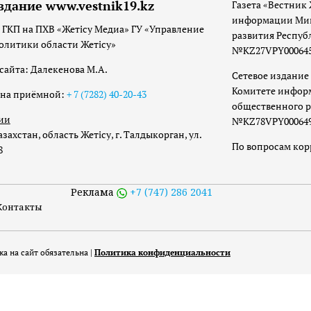
здание www.vestnik19.kz
Газета «Вестник 
информации Мин
 ГКП на ПХВ «Жетісу Медиа» ГУ «Управление
развития Респуб
олитики области Жетісу»
№KZ27VPY00064533
сайта: Далекенова М.А.
Сетевое издание 
Комитете инфор
она приёмной:
+ 7 (7282) 40-20-43
общественного р
ии
№KZ78VPY00064973
захстан, область Жетісу, г. Талдыкорган, ул.
По вопросам ко
8
Реклама
+7 (747) 286 2041
Контакты
а на сайт обязательна |
Политика конфиденциальности