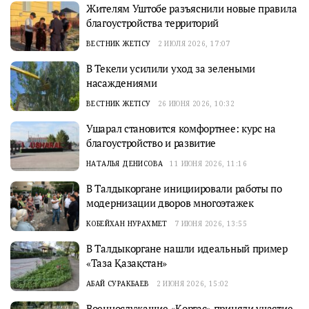
Жителям Уштобе разъяснили новые правила
благоустройства территорий
ВЕСТНИК ЖЕТІСУ
2 ИЮЛЯ 2026, 17:07
В Текели усилили уход за зелеными
насаждениями
ВЕСТНИК ЖЕТІСУ
26 ИЮНЯ 2026, 10:32
Ушарал становится комфортнее: курс на
благоустройство и развитие
НАТАЛЬЯ ДЕНИСОВА
11 ИЮНЯ 2026, 11:16
В Талдыкоргане инициировали работы по
модернизации дворов многоэтажек
КОБЕЙХАН НУРАХМЕТ
7 ИЮНЯ 2026, 13:55
В Талдыкоргане нашли идеальный пример
«Таза Қазақстан»
АБАЙ СУРАКБАЕВ
2 ИЮНЯ 2026, 15:02
Военнослужащие «Қорғас» приняли участие