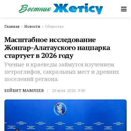
Главная
Новости
Общество
Масштабное исследование
Жонгар-Алатауского нацпарка
стартует в 2026 году
Ученые и краеведы займутся изучением
петроглифов, сакральных мест и древних
поселений региона.
БЕЙБИТ МАМЛЕЕВ
29 мая 2026, 9:00