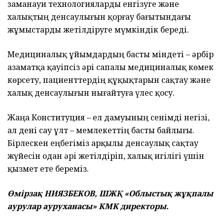
заманауи технологияларды енгізуге және
халықтың денсаулығын қорғау бағытындағы
жұмыстарды жетілдіруге мүмкіндік береді.
Медициналық ұйымдардың басты міндеті – әрбір
азаматқа қауіпсіз әрі сапалы медициналық көмек
көрсету, пациенттердің құқықтарын сақтау және
халық денсаулығын нығайтуға үлес қосу.
Жаңа Конституция – ел дамуының сенімді негізі,
ал дені сау ұлт – мемлекеттің басты байлығы.
Бірлескен еңбегіміз арқылы денсаулық сақтау
жүйесін одан әрі жетілдіріп, халық игілігі үшін
қызмет ете береміз.
Өмірзақ НИЯЗБЕКОВ, ШЖҚ «Облыстық жұқпалы
аурулар ауруханасы» КМК директоры.