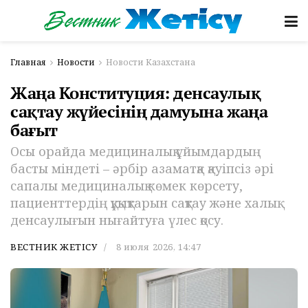
Главная
Новости
Новости Казахстана
Жаңа Конституция: денсаулық
сақтау жүйесінің дамуына жаңа
бағыт
Осы орайда медициналық ұйымдардың
басты міндеті – әрбір азаматқа қауіпсіз әрі
сапалы медициналық көмек көрсету,
пациенттердің құқықтарын сақтау және халық
денсаулығын нығайтуға үлес қосу.
ВЕСТНИК ЖЕТІСУ
8 июля 2026, 14:47