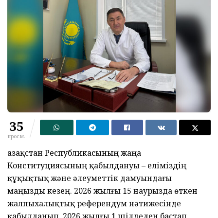
35
просм.
Қазақстан Республикасының жаңа
Конституциясының қабылдануы – еліміздің
құқықтық және әлеуметтік дамуындағы
маңызды кезең. 2026 жылғы 15 наурызда өткен
жалпыхалықтық референдум нәтижесінде
қабылданып, 2026 жылғы 1 шілдеден бастап