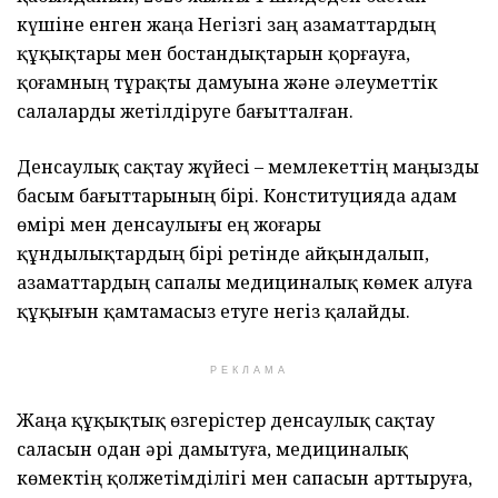
күшіне енген жаңа Негізгі заң азаматтардың
құқықтары мен бостандықтарын қорғауға,
қоғамның тұрақты дамуына және әлеуметтік
салаларды жетілдіруге бағытталған.
Денсаулық сақтау жүйесі – мемлекеттің маңызды
басым бағыттарының бірі. Конституцияда адам
өмірі мен денсаулығы ең жоғары
құндылықтардың бірі ретінде айқындалып,
азаматтардың сапалы медициналық көмек алуға
құқығын қамтамасыз етуге негіз қалайды.
РЕКЛАМА
Жаңа құқықтық өзгерістер денсаулық сақтау
саласын одан әрі дамытуға, медициналық
көмектің қолжетімділігі мен сапасын арттыруға,