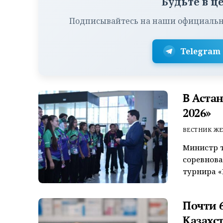
Будьте в ц
Подписывайтесь на наши официальн
Telegram
В Аста
2026»
ВЕСТНИК ЖЕ
Министр т
соревнов
турнира «
Почти 6
Казахс