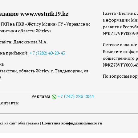
здание www.vestnik19.kz
Газета «Вестник 
информации Мин
 ГКП на ПХВ «Жетісу Медиа» ГУ «Управление
развития Респуб
олитики области Жетісу»
№KZ27VPY00064533
сайта: Далекенова М.А.
Сетевое издание 
Комитете инфор
она приёмной:
+ 7 (7282) 40-20-43
общественного р
ии
№KZ78VPY00064973
захстан, область Жетісу, г. Талдыкорган, ул.
По вопросам ко
8
Реклама
+7 (747) 286 2041
Контакты
а на сайт обязательна |
Политика конфиденциальности