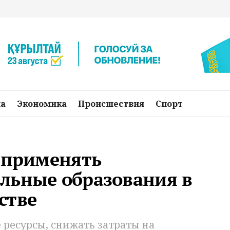
на
Экономика
Происшествия
Спорт
т применять
льные образования в
стве
ресурсы, снижать затраты на