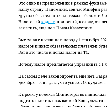
Это одно из предложений в рамках фундаме
нашу страну. Напомним, сейчас Минфин разр
других обязательных платежах в бюджет. 
Налоговый
кодекс
, принятый, к слову, относ
заметить, еще не в Новом Казахстане…
Выступая с посланием народу 1 сентября 2023
налогов и иных обязательных платежей буд
Вот в это число и попал налог на ТС.
Почему налог предлагается упразднить с 1 я
На самом деле законопроекта еще нет. Раз
декабрю – и не факт, что успеет. Откуда же 
К проекту кодекса Министерство национа
подготовило так называемый Консультатив
обозначило, какие есть проблемы в фискаль