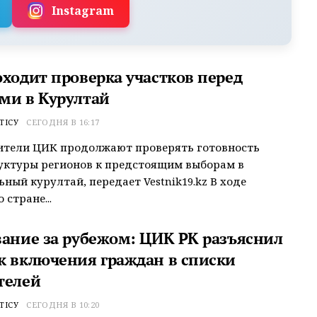
Instagram
оходит проверка участков перед
ми в Курултай
ТІСУ
СЕГОДНЯ В 16:17
ители ЦИК продолжают проверять готовность
уктуры регионов к предстоящим выборам в
ный курултай, передает Vestnik19.kz В ходе
 стране...
вание за рубежом: ЦИК РК разъяснил
к включения граждан в списки
телей
ТІСУ
СЕГОДНЯ В 10:20