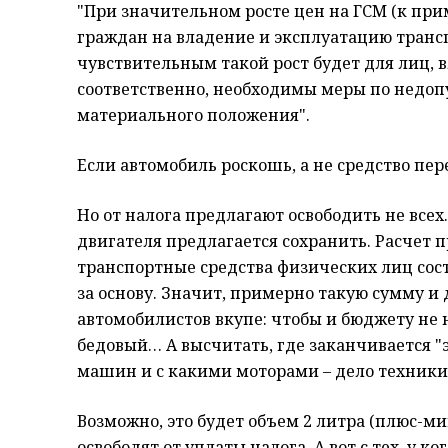
"При значительном росте цен на ГСМ (к прим
граждан на владение и эксплуатацию тран
чувствительным такой рост будет для лиц, 
соответственно, необходимы меры по недо
материального положения".
Если автомобиль роскошь, а не средство пе
Но от налога предлагают освободить не все
двигателя предлагается сохранить. Расчет пр
транспортные средства физических лиц сост
за основу. Значит, примерно такую сумму и
автомобилистов вкупе: чтобы и бюджету не 
бедовый… А высчитать, где заканчивается "э
машин и с какими моторами – дело техники
Возможно, это будет объем 2 литра (плюс-ми
освободят от уплаты налога. А вот с тех, у 