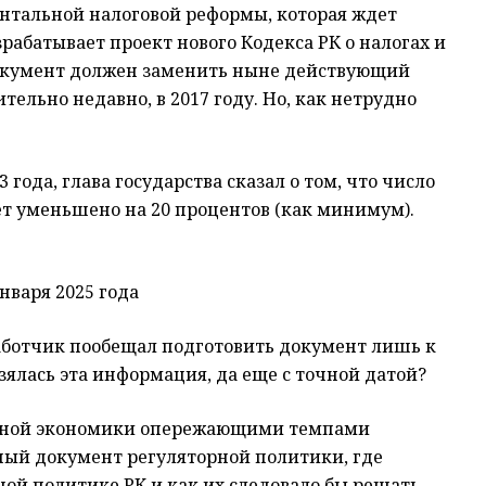
нтальной налоговой реформы, которая ждет
абатывает проект нового Кодекса РК о налогах и
Документ должен заменить ныне действующий
ительно недавно, в 2017 году. Но, как нетрудно
 года, глава государства сказал о том, что число
ет уменьшено на 20 процентов (как минимум).
нваря 2025 года
работчик пообещал подготовить документ лишь к
взялась эта информация, да еще с точной датой?
льной экономики опережающими темпами
ный документ регуляторной политики, где
ной политике РК и как их следовало бы решать.