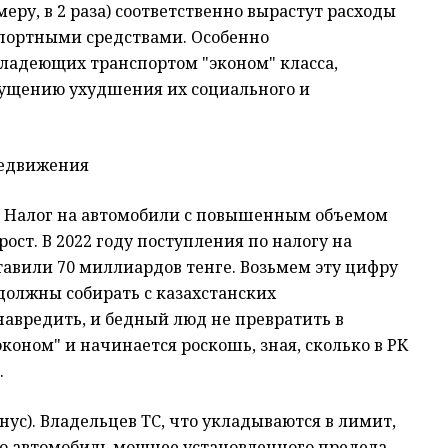
еру, в 2 раза) соответственно вырастут расходы
спортными средствами. Особенно
владеющих транспортом "эконом" класса,
пущению ухудшения их социального и
редвижения
х. Налог на автомобили с повышенным объемом
ост. В 2022 году поступления по налогу на
авили 70 миллиардов тенге. Возьмем эту цифру
 должны собирать с казахстанских
навредить, и бедный люд не превратить в
коном" и начинается роскошь, зная, сколько в РК
.
нус). Владельцев ТС, что укладываются в лимит,
кого автомобиль мощнее установленного предела,