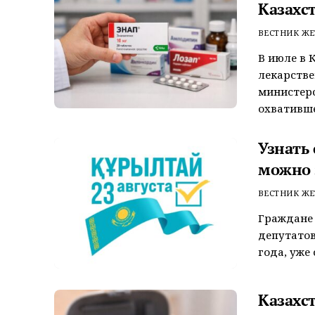
Казахс
ВЕСТНИК ЖЕ
В июле в 
лекарстве
министерс
охватившег
Узнать
можно 
ВЕСТНИК ЖЕ
Граждане 
депутатов
года, уже 
Казахс