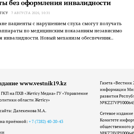
ты без оформления инвалидности
ТІСУ
7 АВГУСТА 2026, 10:31
ане пациенты с нарушением слуха смогут получать
 аппараты по медицинским показаниям независимо
я инвалидности. Новый механизм обеспечения...
здание www.vestnik19.kz
Газета «Вестник 
информации Мин
 ГКП на ПХВ «Жетісу Медиа» ГУ «Управление
развития Респуб
олитики области Жетісу»
№KZ27VPY00064533
сайта: Далекенова М.А.
Сетевое издание 
Комитете инфор
она приёмной:
+ 7 (7282) 40-20-43
общественного р
ии
№KZ78VPY00064973