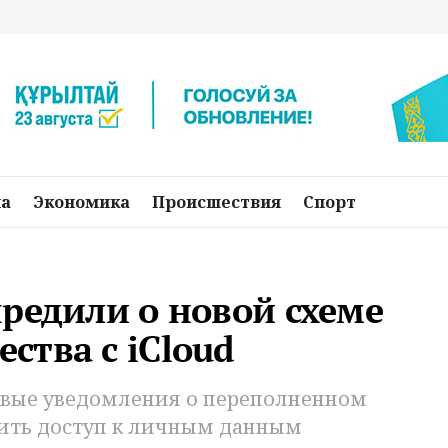
на
Экономика
Происшествия
Спорт
редили о новой схеме
ства с iCloud
вые уведомления о переполненном
ить доступ к личным данным