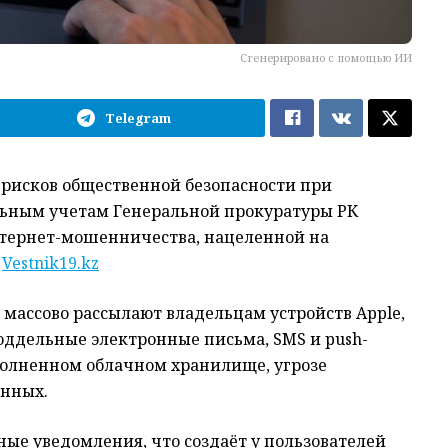
Сгенерировано с помощью ИИ
Telegram
 рисков общественной безопасности при
льным учетам Генеральной прокуратуры РК
нтернет-мошенничества, нацеленной на
т
Vestnik19.kz
ассово рассылают владельцам устройств Apple,
поддельные электронные письма, SMS и push-
еполненном облачном хранилище, угрозе
анных.
е уведомления, что создаёт у пользователей