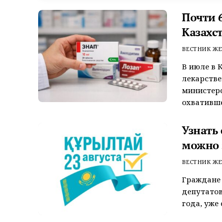
Почти 6
Казахс
ВЕСТНИК ЖЕ
В июле в 
лекарстве
министерс
охватившег
Узнать
можно 
ВЕСТНИК ЖЕ
Граждане 
депутатов
года, уже 