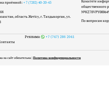
Комитете инфор
она приёмной:
+ 7 (7282) 40-20-43
общественного р
ии
№KZ78VPY00064973
захстан, область Жетісу, г. Талдыкорган, ул.
По вопросам ко
8
Реклама
+7 (747) 286 2041
Контакты
а на сайт обязательна |
Политика конфиденциальности