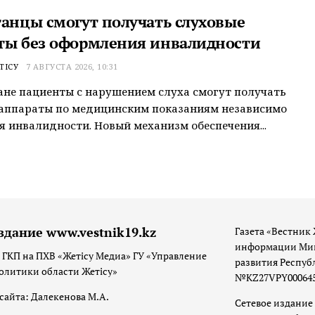
танцы смогут получать слуховые
ты без оформления инвалидности
ТІСУ
7 АВГУСТА 2026, 10:31
ане пациенты с нарушением слуха смогут получать
 аппараты по медицинским показаниям независимо
я инвалидности. Новый механизм обеспечения...
здание www.vestnik19.kz
Газета «Вестник 
информации Мин
 ГКП на ПХВ «Жетісу Медиа» ГУ «Управление
развития Респуб
олитики области Жетісу»
№KZ27VPY00064533
сайта: Далекенова М.А.
Сетевое издание 