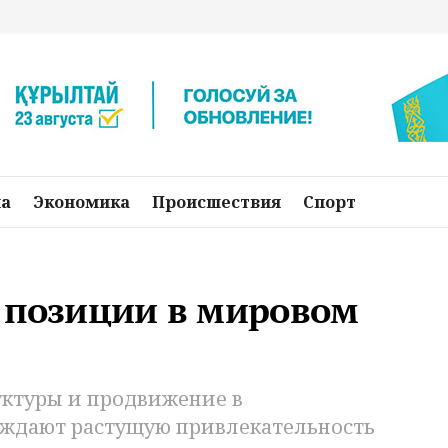
на
Экономика
Происшествия
Спорт
т позиции в мировом
уктуры и продвижение в
ждают растущую привлекательность