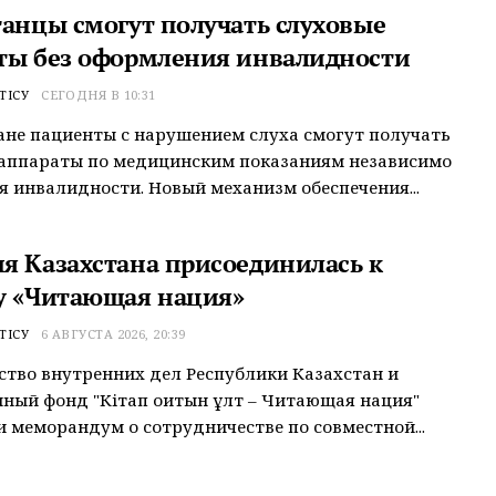
танцы смогут получать слуховые
ты без оформления инвалидности
ТІСУ
СЕГОДНЯ В 10:31
ане пациенты с нарушением слуха смогут получать
 аппараты по медицинским показаниям независимо
я инвалидности. Новый механизм обеспечения...
я Казахстана присоединилась к
у «Читающая нация»
ТІСУ
6 АВГУСТА 2026, 20:39
тво внутренних дел Республики Казахстан и
ный фонд "Кітап оқитын ұлт – Читающая нация"
 меморандум о сотрудничестве по совместной...