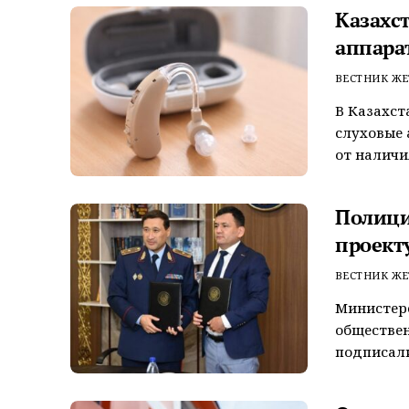
Казахс
аппара
ВЕСТНИК ЖЕ
В Казахст
слуховые
от наличи
Полици
проект
ВЕСТНИК ЖЕ
Министерс
обществен
подписали