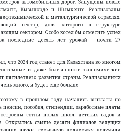
лометров автомобильных дорог. Запущены новые
Алматы, Кызылорде и Шымкенте. Реализованы
нефтехимической и металлургической отраслях.
ающий сектор, доля которого в структуре
ающим сектором. Особо хотел бы отметить успех
за последние десять лет урожай – почти 27
л, что 2024 год станет для Казахстана во многом
системные и даже болезненные экономические
 пятилетнего развития страны. Реализованных
чень много, и будет еще больше.
, поэтому в прошлом году начались выплаты по
 пенсии, пособия, стипендии, заработные платы
построены сотни новых школ, детских садов и
ов. Открылись свыше десяти филиалов ведущих
рование науки, серьезную поддержку получили