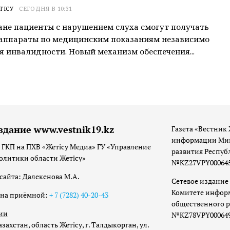
ТІСУ
СЕГОДНЯ В 10:31
ане пациенты с нарушением слуха смогут получать
 аппараты по медицинским показаниям независимо
я инвалидности. Новый механизм обеспечения...
здание www.vestnik19.kz
Газета «Вестник 
информации Мин
 ГКП на ПХВ «Жетісу Медиа» ГУ «Управление
развития Респуб
олитики области Жетісу»
№KZ27VPY00064533
сайта: Далекенова М.А.
Сетевое издание 
Комитете инфор
она приёмной:
+ 7 (7282) 40-20-43
общественного р
ии
№KZ78VPY00064973
захстан, область Жетісу, г. Талдыкорган, ул.