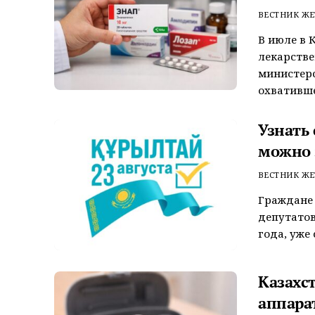
ВЕСТНИК ЖЕ
В июле в 
лекарстве
министерс
охватившег
Узнать
можно 
ВЕСТНИК ЖЕ
Граждане 
депутатов
года, уже 
Казахс
аппара