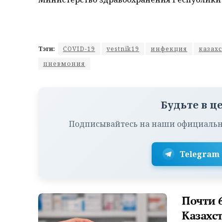
Тэги:
COVID-19
vestnik19
инфекция
казах
пневмония
Будьте в ц
Подписывайтесь на наши официальн
Telegram
Почти 6
Казахс